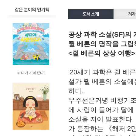
공상 과학 소설(SF)의
쥘 베른의 명작을 그림
<쥘 베른의 상상 여행>
‘20세기 과학은 쥘 베
바다가 사라졌다!
설가 쥘 베른의 소설에
하다.
우주선은커녕 비행기조차
에 사람이 들어가 달에
소설을 지어 발표한다.
가 등장하는 《해저 2