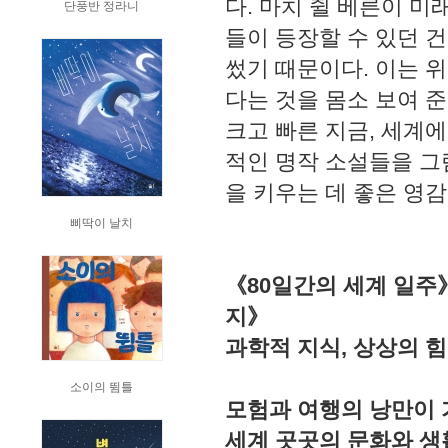
다. 마치 쥘 베른이 
단풍반 정라니
들이 등장할 수 있던 
썼기 때문이다. 이는 
다는 것을 몸소 보여 준
크고 빠른 지금, 세계
적인 명작 소설들을 그
을 키우는 데 좋은 영
삐딱이 날치
《80일간의 세계 일주
지》
과학적 지식, 상상의 힘
소이의 뜀틀
모험과 여행의 낭만이 
세계 곳곳의 문화와 생