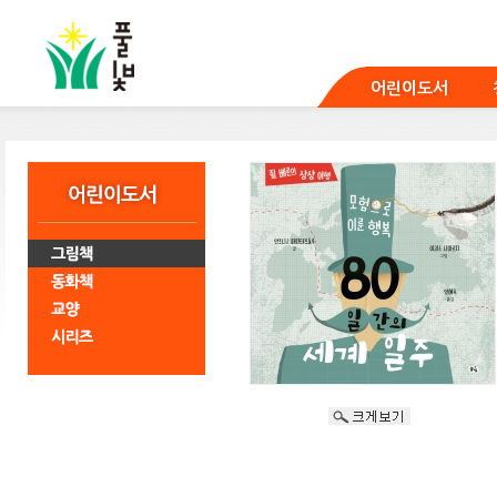
본
문
바
로
어린이도서
가
기