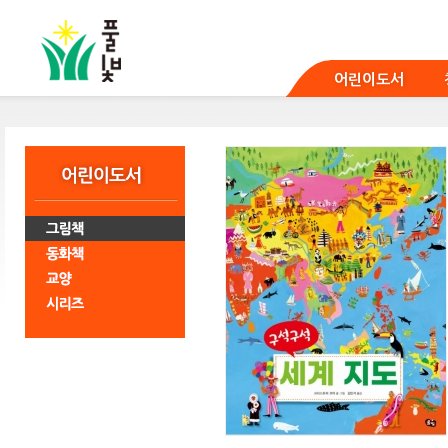
본
문
바
로
어린이도서
가
기