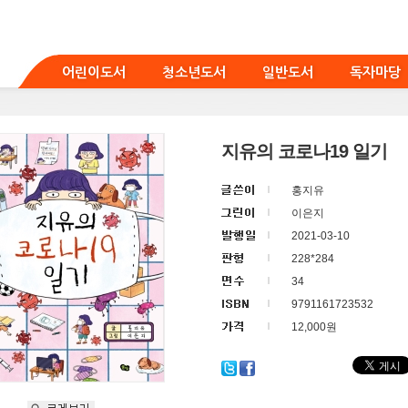
어린이도서
청소년도서
일반도서
독자마당
지유의 코로나19 일기
홍지유
이은지
2021-03-10
228*284
34
9791161723532
12,000원