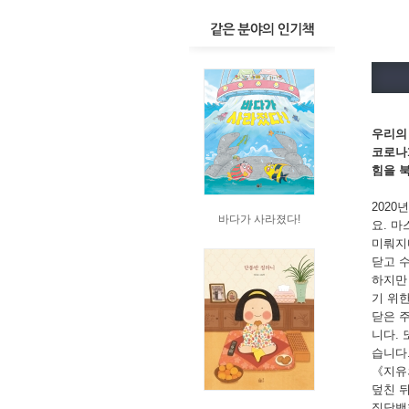
우리의
코로나
힘을 
202
바다가 사라졌다!
요. 
미뤄지
닫고 
하지만
기 위
닫은 
니다.
습니다
《지유
덮친 
직담백한