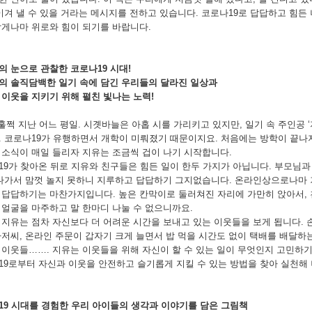
 이겨 낼 수 있을 거라는 메시지를 전하고 있습니다. 코로나19로 답답하고 힘
작게나마 위로와 힘이 되기를 바랍니다.
의 눈으로 관찰한 코로나19 시대!
의 솔직담백한 일기 속에 담긴 우리들의 달라진 일상과
 이웃을 지키기 위해 펼친 빛나는 노력!
훌쩍 지난 어느 평일. 시곗바늘은 아홉 시를 가리키고 있지만, 일기 속 주인공 
. 코로나19가 유행하면서 개학이 미뤄졌기 때문이지요. 처음에는 방학이 끝나지
 소식이 매일 들리자 지유는 조금씩 겁이 나기 시작합니다.
19가 찾아온 뒤로 지유와 친구들은 힘든 일이 한두 가지가 아닙니다. 부모님과
 나가서 맘껏 놀지 못하니 지루하고 답답하기 그지없습니다. 온라인상으로나마 
 답답하기는 마찬가지입니다. 높은 칸막이로 둘러쳐진 자리에 가만히 앉아서,
 얼굴을 마주하고 말 한마디 나눌 수 없으니까요.
 지유는 점차 자신보다 더 어려운 시간을 보내고 있는 이웃들을 보게 됩니다. 
아저씨, 온라인 주문이 갑자기 크게 늘면서 밥 먹을 시간도 없이 택배를 배달하
 이웃들……. 지유는 이웃들을 위해 자신이 할 수 있는 일이 무엇인지 고민하기
19로부터 자신과 이웃을 안전하고 슬기롭게 지킬 수 있는 방법을 찾아 실천해
19 시대를 경험한 우리 아이들의 생각과 이야기를 담은 그림책