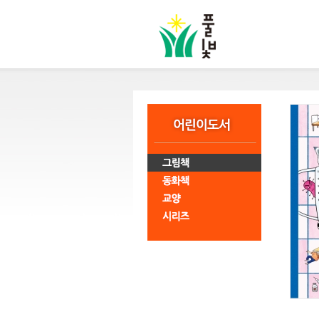
본
문
바
로
가
기