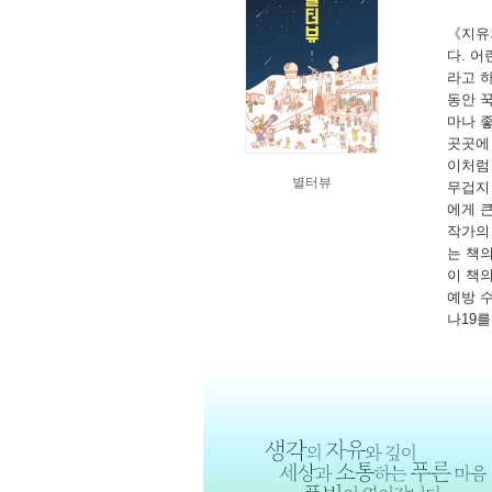
《지유
다. 어
라고 
동안 
마나 
곳곳에
이처럼
별터뷰
무겁지
에게 
작가의
는 책의
이 책
예방 
나19를