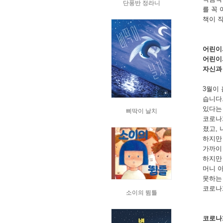
단풍반 정라니
를 꼭
책이 
어린이
어린이
자신과
3월이 
습니다
있다는
삐딱이 날치
코로나
졌고,
하지만
가까이
하지만
머니 
못하는
코로나
소이의 뜀틀
코로나