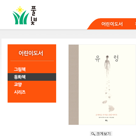
본
문
바
로
어린이도서
가
기