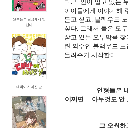
다. 노인이 알고 있는
아이들에게 이야기해 
듣고 싶고, 블랙우드 
원수는 백일장에서 만
난다
싶다. 그래서 둘은 모
살고 있는 오두막을 찾
린 의수인 블랙우드 노
들려주기 시작한다.
대박이 사라진 날
인형들은 내
어쩌면… 아무것도 안 
그 오싹하