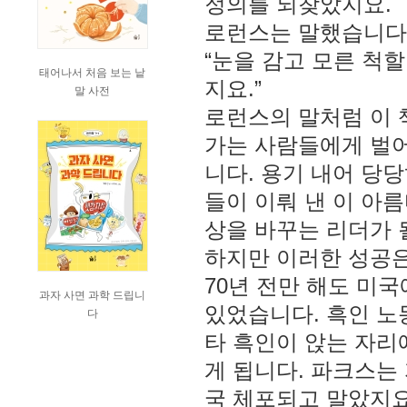
정의를 되찾았지요.
로런스는 말했습니다
“눈을 감고 모른 척
태어나서 처음 보는 낱
지요.”
말 사전
로런스의 말처럼 이 
가는 사람들에게 벌어
니다. 용기 내어 당
들이 이뤄 낸 이 아
상을 바꾸는 리더가 
하지만 이러한 성공은
70년 전만 해도 미
과자 사면 과학 드립니
있었습니다. 흑인 노
다
타 흑인이 앉는 자리
게 됩니다. 파크스는
국 체포되고 말았지요