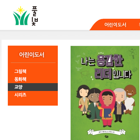
본
문
바
로
어린이도서
가
기