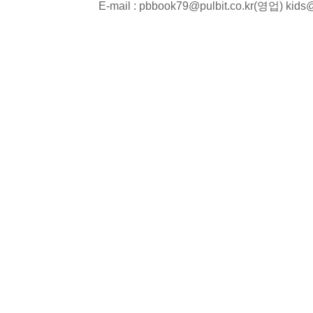
E-mail : pbbook79@pulbit.co.kr(영업) kid