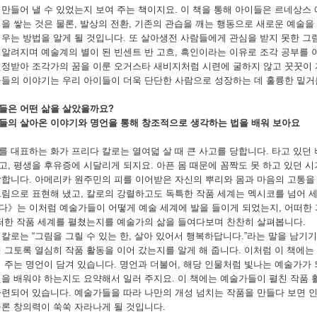
 만들어 낼 수 있었는지 보여 주는 책이지요. 이 책을 통해 아이들은 르네상스
식을 쌓는 것은 물론, 발상의 전환, 기존의 관습을 깨는 행동으로 새로운 예술
틔우는 방법을 알게 될 것입니다. 또 살아생전 사람들에게 관심을 받지 못한 그
 알려지며 예술계의 별이 된 빈센트 반 고흐, 흑인이라는 이유로 조각 공부를 
인정받아 조각가의 꿈을 이룬 오거스타 새비지처럼 시련에 굴하지 않고 꿋꿋이 
물들의 이야기는 우리 아이들이 더욱 단단한 사람으로 성장하는 데 훌륭한 밑거
들은 어떤 삶을 살았을까요?
들의 살아온 이야기와 명언을 통해 창조적으로 생각하는 법을 배워 보아요
를 대표하는 화가 프리다 칼로는 열여덟 살 때 큰 사고를 당합니다. 타고 있던
고, 평생을 후유증에 시달리게 되지요. 아픈 몸 때문에 꼼짝도 못 하고 있던 
작합니다. 아메리카 원주민의 피를 이어받은 자신의 뿌리와 몸과 마음의 고통을
그림으로 표현해 냈고, 칼로의 강렬하고도 독특한 작품 세계는 멕시코를 넘어 
다》는 이처럼 예술가들이 어떻게 예술 세계에 발을 들이게 되었는지, 어떠한
어떠한 작품 세계를 펼쳤는지를 예술가의 삶을 들여다보며 찬찬히 살펴봅니다.
칼로는 “그림을 그릴 수 있는 한, 살아 있어서 행복하답니다.”라는 말을 남기기
왜 그토록 열심히 작품 활동을 이어 갔는지를 알게 해 줍니다. 이처럼 이 책에
여 주는 명언이 담겨 있습니다. 명언과 더불어, 해당 인물처럼 빛나는 예술가가
엇을 배워야 하는지도 요약해서 일러 주지요. 이 책에는 예술가들이 펼친 작품 활
마련되어 있습니다. 예술가들을 따라 나만의 개성 넘치는 작품을 만들다 보면 
물론 창의력이 쑥쑥 자라나게 될 것입니다.