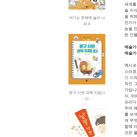
세계를
술 지
을 싹
여기는 문해력 늘어 나
진가가
라 4
능을 
된 인
예술가
예술가
멕시코
스러졌
기 시
적인 
가입니
문구 사면 과학 드립니
지, 
다
프리다 
우며 
를 보
게 무
함께 
것은 