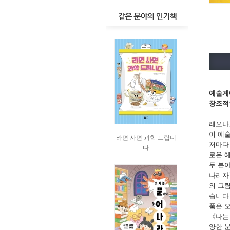
예술계
창조적
레오나르
이 예
라면 사면 과학 드립니
저마다
다
로운 
두 분
나리자
의 그
습니다
품은 
《나는
양한 