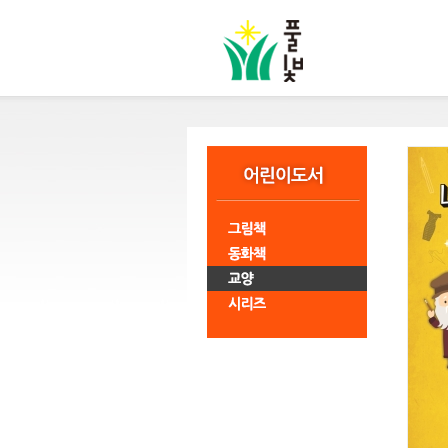
본
문
바
로
가
기