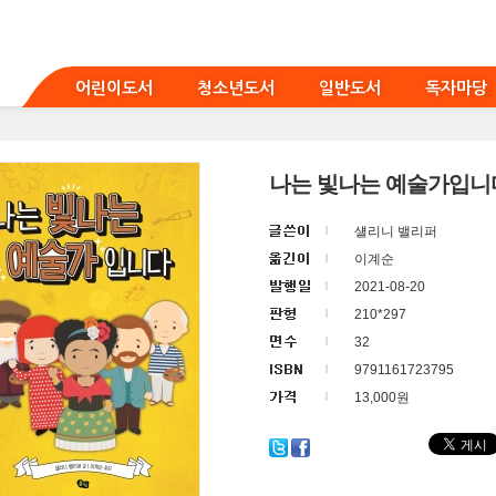
어린이도서
청소년도서
일반도서
독자마당
나는 빛나는 예술가입니
섈리니 밸리퍼
이계순
2021-08-20
210*297
32
9791161723795
13,000원