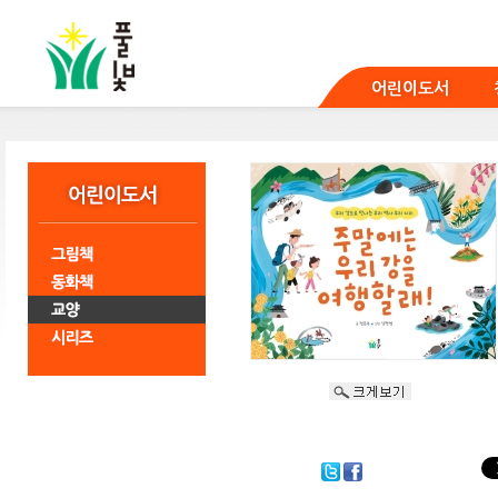
본
문
바
로
어린이도서
가
기