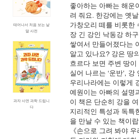
좋아하는 아빠는 해운이
려 줘요. 한강에는 옛
가창오리 떼를 비롯한 
태어나서 처음 보는 낱
말 사전
장 긴 강인 낙동강 하
쌓여서 만들어졌다는 
알고 있나요? 강은 땅
흐르다 보면 주변 땅이
실어 나르는 ‘운반’, 
우리나라에는 이렇게 강
예원이는 아빠의 설명과
이 책은 단순히 강을 
과자 사면 과학 드립니
다
지리적인 특성과 독특한
을 만날 수 있는 책이
《손으로 그려 봐야 우