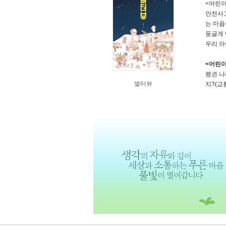
<어린이
안전사고
는 마음
둥글게
우리 아
<어린이
펭귄 나
별터뷰
지?(교