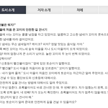
간불은 뭐지!”
을에 처음 온 꼬미의 안전한 길 건너기
을에 사는 꼬미는 쿨쿨 낮잠을 자고 있었어요. 달콤하고 고소한 냄새가 꼬미의 콧속으
한 냄새를 따라 걸어갔어요.
 이 냄새는 무슨 냄새일까? 케이크? 피자? 정말 맛있는 음식일 거야.”
푹 빠진 꼬미는 어느새 숲속 마을을 지나 도시 마을까지 오게 되었지요.
앙! 하며 엄청나게 큰 소리가 났어요. 놀란 꼬미의 두 눈이 번쩍 뜨였어요.
깜짝이야!”
! 신호등이 빨간불이잖아.” 옆에 있던 토순이가 말했어요.
? 빨간불? 도시 마을은 처음이라 잘 모르겠어.” 꼬미가 말했어요.
마. 내가 알려 줄게.” 도시 마을이 처음인 꼬미에게 토순이는 차근차근 알려 주었어요. 
 건널 수 있는 횡단보도와 신호등에 대해서요.
안전하게 길을 건너는 방법에 대해서도 알려 주었지요.
째! 우선 멈춘다. 초록불이어도 바로 건너면 안 돼. 두 번째! 본다. 차가 멈췄는지 왼쪽, 
있도록 번쩍 들어. 네 번째! 차가 오는지 확인한다. 초록불이어도 차가 멈추지 않을 때도 
 장난치지 말고 건너야 해.”
미는 토순이가 알려 준대로 안전하게 길을 건널 수 있을까요?