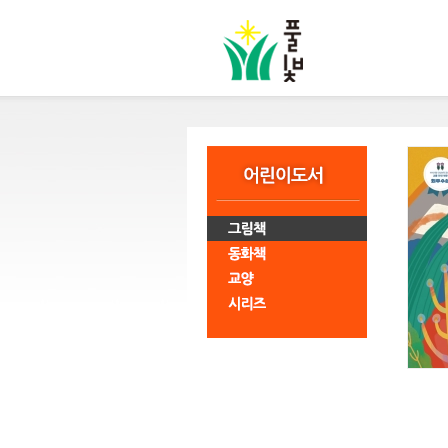
본
문
바
로
가
기