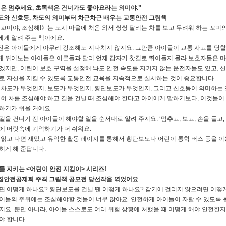
은 멈추세요, 초록색은 건너가도 좋아요라는 의미야.”
와 신호등, 차도의 의미부터 차근차근 배우는 교통안전 그림책
 꼬미야, 조심해!》는 도시 마을에 처음 와서 씽씽 달리는 차를 보고 두려워 하는 꼬미
게 알려 주는 책이에요.
은 아이들에게 아무리 강조해도 지나치지 않지요. 그만큼 아이들이 교통 사고를 당할
 뛰어노는 아이들은 어른들과 달리 언제 갑자기 찻길로 뛰어들지 몰라 보호자들은 마
겠지만, 어린이 보호 구역을 설정해 놔도 안전 속도를 지키지 않는 운전자들도 있고, 
로 자신을 지킬 수 있도록 교통안전 교육을 지속적으로 실시하는 것이 중요합니다.
 차도가 무엇인지, 보도가 무엇인지, 횡단보도가 무엇인지, 그리고 신호등이 의미하는
연히 차를 조심해야 하고 길을 건널 때 조심해야 한다고 아이에게 말하기보다, 이것들이
하기가 쉬울 거예요.
길을 건너기 전 아이들이 해야할 일을 순서대로 알려 주지요. ‘멈추고, 보고, 손을 들고,
에 머릿속에 기억하기가 더 쉬워요.
 읽고 나면 재밌고 유익한 활동 페이지를 통해서 횡단보도나 어린이 통학 버스 등을 이
히게 해 준답니다.
를 지키는 <어린이 안전 지킴이> 시리즈!
집안전공제회 주최 그림책 공모전 당선작을 엮었어요
면 어떻게 하나요? 횡단보도를 건널 땐 어떻게 하나요? 감기에 걸리지 않으려면 어떻
이들의 주위에는 조심해야할 것들이 너무 많아요. 안전하게 아이들이 자랄 수 있도록 
지요. 뿐만 아니라, 아이들 스스로도 여러 위험 상황에 처했을 때 어떻게 해야 안전한
야 합니다.