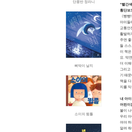
단풍반 정라니
“빨간색
횡단보도
《빵빵!
아이들에
교통안전
활발하게
주면 좋
들 스스
이 책은
요. 막
더 이해
삐딱이 날치
그리고 
기 때문
책을 다
지를 익
내 아이
어린이
불이 나
소이의 뜀틀
우리 아
여야 하
알려 줘