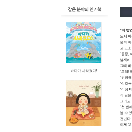
“저 빨
도시 마
숲속 마
고 고소
“킁킁,
냄새에 
그때 빠
바다가 사라졌다!
“으악! 
“위험해
“신호등
“걱정 
게 길을
그리고 
“첫 번
볼 수 
건넌다.
이제 꼬