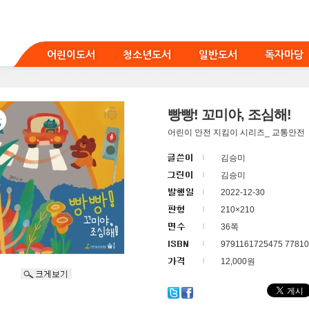
어린이도서
청소년도서
일반도서
독자마당
빵빵! 꼬미야, 조심해!
어린이 안전 지킴이 시리즈_ 교통안전
김승미
김승미
2022-12-30
210×210
36쪽
9791161725475 77810
12,000원