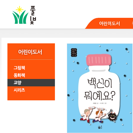
본
문
바
로
어린이도서
가
기