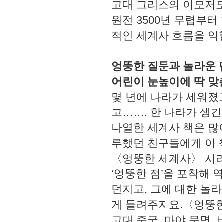
고대 그리스의 이모저모
원전 3500년 무렵부
적인 세계사 흐름을 익
엉뚱한 질문과 놀라운 
어린이 눈높이에 딱 맞
몇 년에 나라가 세워졌고
고……. 한 나라가 생
나열한 세계사 책은 많
루했던 친구들에게 이 
〈엉뚱한 세계사〉 시리
‘엉뚱한 점’을 포착해
던지고, 그에 대한 놀
게 들려주지요.〈엉뚱한
고대 중국, 마야 문명,