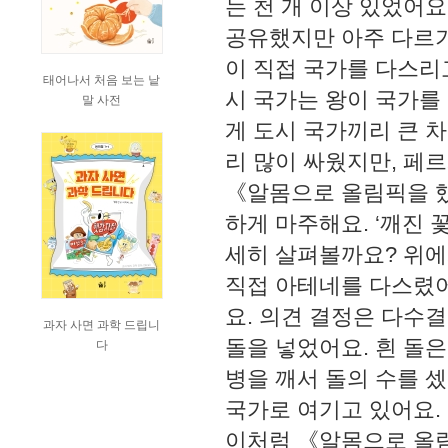
는 천 개 이상 있었어요
공유했지만 아주 다르기
이 직접 국가를 다스리
태어나서 처음 보는 낱
시 국가는 왕이 국가를
말 사전
게 도시 국가끼리 큰 
리 많이 싸웠지만, 페
《알몸으로 올림픽을 했
하게 마주해요. ‘깨진
세히 살펴볼까요? 위에
직접 아테네를 다스렸어
요. 의견 결정은 다수
과자 사면 과학 드립니
돌을 넣었어요. 흰 돌은
다
병을 깨서 돌의 수를 
국가로 여기고 있어요.
이처럼 《알몸으로 올림