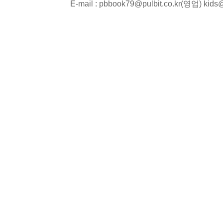
E-mail : pbbook79@pulbit.co.kr(영업) kid