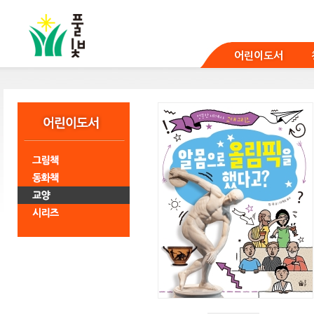
본
문
바
로
어린이도서
가
기