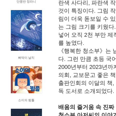
란색 사다리, 파란색 
단풍반 정라니
것이 특징이다. 그림 
림이 더욱 돋보일 수 
는 그림 크기를 키웠다.
넣어 오직 2천 부만 
를 높였다.
《행복한 청소부》는 남
다. 그런 만큼 초등 
삐딱이 날치
2000년부터 2023
의회, 교보문고 좋은 
출판인회의 이달의 책,
독 도서로 소개되었다.
소이의 뜀틀
배움의 즐거움 속 진짜
청소부 아저씨의 이야