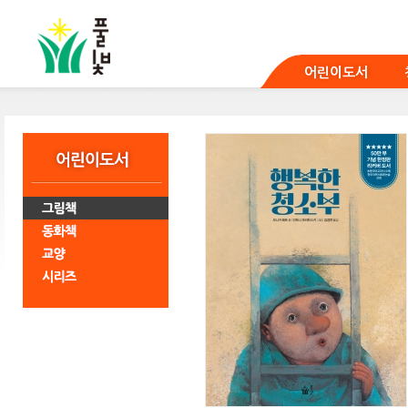
본
문
바
로
어린이도서
가
기