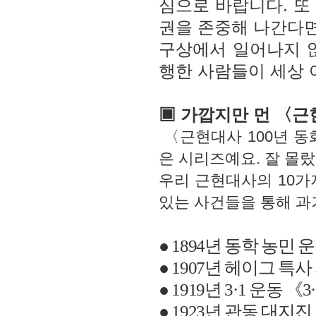
심으로 바랍니다. 또
권을 존중해 나간다면,
구상에서 일어나지 않
행한 사람들이 세상
▣ 가깝지만 먼 〈근
〈근현대사 100년 동
은 시리즈예요. 잘 몰랐
우리 근현대사의 10가
있는 사건들을 통해 과
●
1894
년 동학 농민 
●
1907
년 헤이그 특사
●
1919
년
3·1
운동
《
3
●
1923
년 관동 대지진