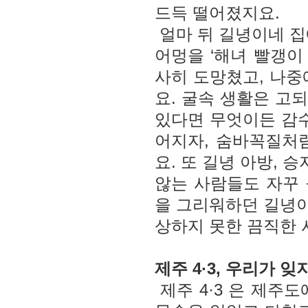
드득 떨어졌지요.
얼마 뒤 길녕이네 집
어멍을 ‘해녀 빨갱이
사히 도망쳤고, 나중
요. 굴속 생활은 고
있다면 무엇이든 감수
어지자, 숨바꼭질처
요. 또 길녕 아방,
않는 사람들도 자꾸 
을 그리워하던 길녕이
상하지 못한 끔직한 
제주
4·3
, 우리가 잊
제주 4·3 은 제주