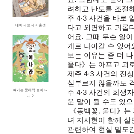
려하고 난도를 조절해
주
4·3
사건을 바로 
태어나 보니 저출생
다고 외면하고 괴롭다
어요. 그때 무슨 일
계로 나아갈 수 있어
보는 이유는 좀 더 
울다》는 아프고 괴로
제주
4·3
사건의 진상
섣부르지 않을까도 걱
여기는 문해력 늘어 나
주
4·3
사건의 희생자
라 2
운 말이 될 수도 있
《동백꽃, 울다》는
녀 지서현이 함께 살
관련하여 현실 밀도감