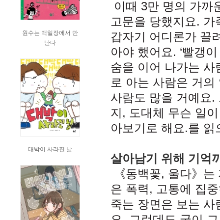
이때 3만 명의 가까
고문을 당했지요. 가
원수는 백일장에서 만
갑자기 어디론가 끌
난다
아야 했어요. ‘빨갱이
숨을 이어 나가는 사
로 아는 사람은 거의 
사람도 많을 거예요.
지, 도대체 무슨 일
아보기로 해요.를 
대박이 사라진 날
살아남기 위해 기억
《동백꽃, 울다》는
은 폭력, 고통에 집
죽는 장면은 보는 
요. 그런데도 굳이 