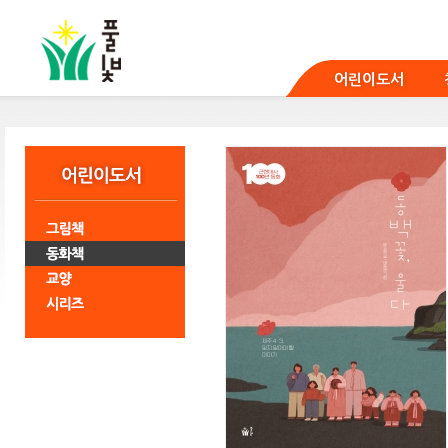
본
문
바
로
어린이도서
가
기