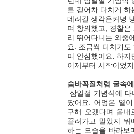
런데 삼일절 기념식 
를 걷어차 다치게 하
데려갈 생각은커녕 냉
며 항의했고, 경찰은
리 뛰어다니는 와중에
요. 조금씩 다치기도
며 안심했어요. 하지
이제부터 시작이었지
숨바꼭질처럼 굴속에
삼일절 기념식에 다녀
팠어요. 어멍은 열이
구해 오겠다며 읍내
끌려가고 말았지 뭐
하는 모습을 바라보며