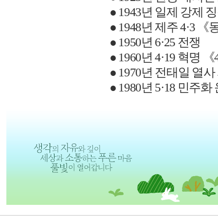
●
1943
년 일제 강제 
●
1948
년 제주
4·3
《
●
1950
년
6·25
전쟁
●
1960
년
4·19
혁명
《
●
1970
년 전태일 열사
●
1980
년
5·18
민주화