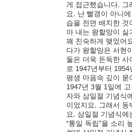
게 접근했습니다. 그
요. 난 빨갱이 아니
습을 전면 배치한 것
아 내는 왕할망이 싫
꽤 친숙하게 맺었어요
다가 왕할망은 서현이
둘은 더욱 돈독한 사
로 1947년부터 19
평생 마음속 깊이 묻
1947년 3월 1일에
자와 삼일절 기념식에
이었지요. 그래서 동
요. 삼일절 기념식에
“통일 독립”을 소리