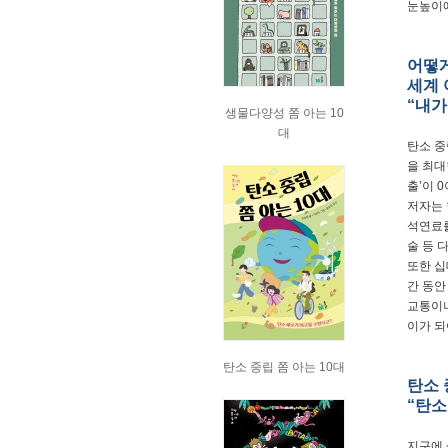
눈높이에
어떻게
세계 
“내가
생물다양성 쫌 아는 10
대
탄소 중
을 최대
출’이 
저자는 
석연료를
술 등 
또한 십
간 동안
교통이나
이가 되
탄소 중립 쫌 아는 10대
탄소 
“탄소
지구에 