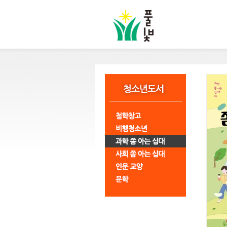
본
문
바
로
가
기