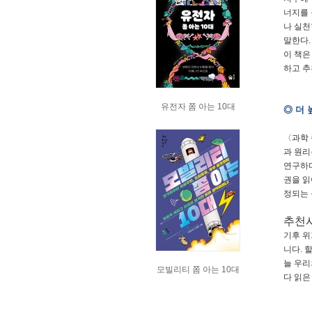
너지를 
나 실천
말한다.
이 책은
하고 추
유전자 쫌 아는 10대
◎ 더 
〈과학 
과 원리
연구하며
권을 읽
정되는 
추천
기후 위
니다
.
할
늘 우리
모빌리티 쫌 아는 10대
다 읽은