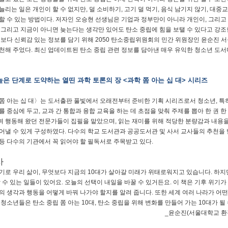
늘리는 일은 개인이 할 수 없지만, 덜 소비하기, 고기 덜 먹기, 음식 남기지 않기, 대
할 수 있는 방법이다. 저자인 오승현 선생님은 기업과 정부만이 아니라 개인이, 그리고
 그리고 지금이 아니면 늦는다는 생각만 있어도 탄소 중립에 힘을 보탤 수 있다고 강조
 보다 신뢰감 있는 정보를 담기 위해 2050 탄소중립위원회의 민간 위원장인 윤순진
천해 주었다. 최신 업데이트된 탄소 중립 관련 정보를 담아낸 매우 유익한 청소년 도서
높은 단계로 도약하는 열띤 과학 토론의 장 <과학 쫌 아는 십 대> 시리즈
쫌 아는 십 대〉는 도서출판 풀빛에서 오래전부터 준비한 기획 시리즈로서 청소년, 특히
를 중심에 두고, 교과 간 통합과 융합 교육을 하는 데 초점을 맞춰 주제를 뽑아 한 권 
 행동해 왔던 전문가들이 집필을 맡았으며, 읽는 재미를 위해 적당한 분량감과 내용을
어낼 수 있게 구성하였다. 다수의 학교 도서관과 공공도서관 및 사서 교사들의 추천을
등 다수의 기관에서 꼭 읽어야 할 필독서로 주목받고 있다.
사
기로 우리 삶이
,
무엇보다 지금의
10
대가 살아갈 미래가 위태로워지고 있습니다
.
하지
 수 있는 일들이 있어요
.
오늘의 선택이 내일을 바꿀 수 있거든요
.
이 책은 기후 위기
의 생각과 행동을 어떻게 바꿔 나가야 할지를 알려 줍니다
.
또한 세계 여러 나라가 어떤
 청소년들은 탄소 중립 쫌 아는
10
대
,
탄소 중립을 위해 변화를 만들어 가는
10
대가 될
_
윤순진
(
서울대학교 환