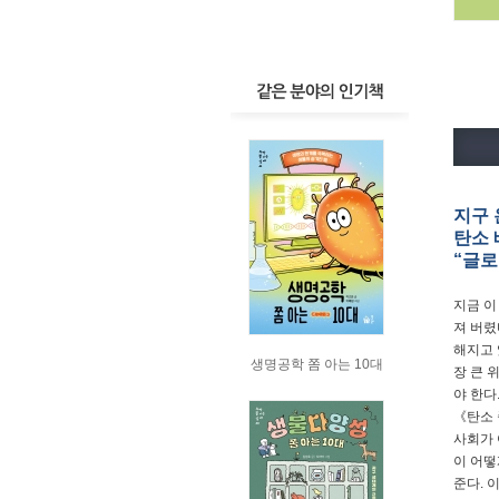
지구 
탄소 
“글로
지금 이
져 버렸
해지고 
생명공학 쫌 아는 10대
장 큰 
야 한다
《탄소 
사회가 
이 어떻
준다. 