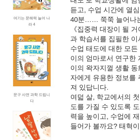
태도’로 학교생활에 임
듣고, 수업 시간에 열심히
40분…… 쭉쭉 늘어나
여기는 문해력 늘어 나
라 4
《집중력 대장이 될 거
과 학습서를 집필한 이
수업 태도에 대한 모든
이의 엄마로서 연구한 
이의 왁자지껄 생활 동
자에게 유용한 정보를 
져 있답니다.
문구 사면 과학 드립니
여덟 살, 학교에서의 
다
도를 가질 수 있도록 
력을 높이고, 수업에 
들어가 볼까요? 태혁이