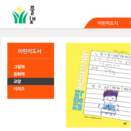
본
문
바
로
어린이도서
가
기