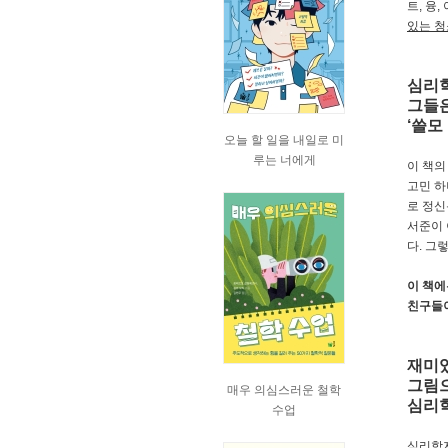
트, 융
있는 청
심리학
그들은
‘쓸모
오늘 할 일을 내일로 미
루는 너에게
이 책의
고민 하
로 정신
서준이 
다. 그
이 책에
친구들이
재미있
그림으
매우 의심스러운 철학
심리학
수업
심리학자