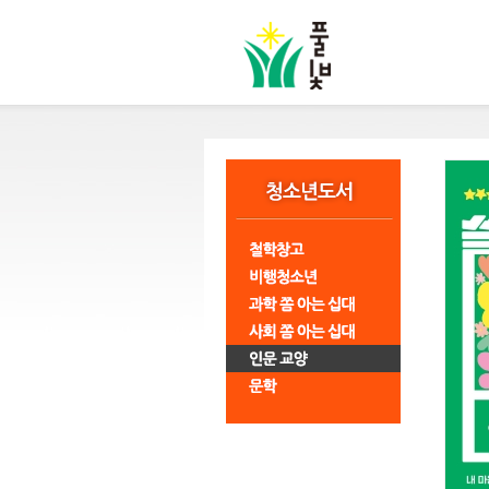
본
문
바
로
가
기