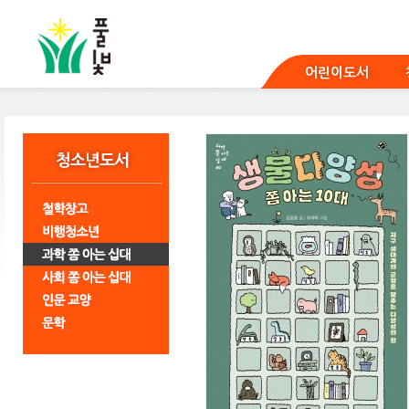
본
문
바
로
어린이도서
가
기