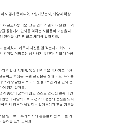
동이 어떻게 준비되었고 일어났는지, 제암리 학살
자 선교사였어요. 그는 일제 식민지가 된 한국 역
 탑골 공원에서 만세를 외치는 사람들의 모습을 사
제의 만행을 사진과 글로 세계에 알렸지요.
고 놀라웠다. 아무리 사진을 잘 찍는다고 해도 그
에 참여할 거라고는 생각하지 못했다. 정말 대단한
 가져온 밀사 송계백, 독립 선언문을 등사기로 수천
 전문학교 학생들, 독립 선언문을 침대 시트 아래 숨
무소에 수감된 채로 3?1 운동 1주년 기념 만세 운
안에 담겨 있어요.
 군경의 총칼에 굴하지 않고 스스로 앞장선 민중이 없
해 민중이 자발적으로 나선 3?1 운동의 정신을 잊지
한민국 임시 정부가 세워지는 밑거름이자 훗날 광복을
 뜻은 앞으로도 우리 역사의 든든한 버팀목이 될 거
는 울림을 느껴 보세요.