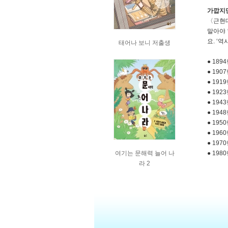
가깝지만
〈근현대
말아야 
요. ‘
태어나 보니 저출생
● 18
● 19
● 19
● 19
● 19
● 194
● 19
● 196
● 19
여기는 문해력 늘어 나
● 19
라 2