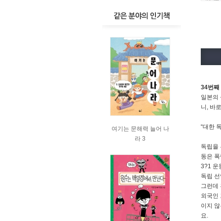
34번째
일본의 
니, 바
“대한 
여기는 문해력 늘어 나
라 3
독립을 
동은 폭
3?1 
독립 선
그런데 
외국인 
이지 않
요.