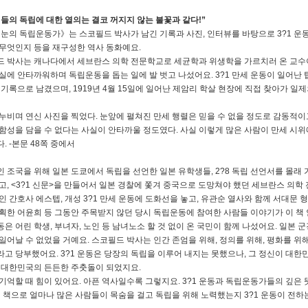
들의 독립에 대한 열의는 결코 꺼지지 않는 불꽃과 같다!”
눈의 독립운동가》는 스코필드 박사가 남긴 기록과 사진, 인터뷰를 바탕으로 3?1 운
무엇인지 등을 재구성한 역사 동화예요.
 박사는 캐나다에서 세브란스 의학 전문학교로 세균학과 위생학을 가르치러 온 교수이
실에 안타까워하며 독립운동을 돕는 일에 발 벗고 나섰어요. 3?1 만세 운동이 일어난
 기록으로 남겼으며, 1919년 4월 15일에 일어난 제암리 학살 현장에 직접 찾아가 일
누비며 연신 사진을 찍었다. 눈앞에 펼쳐진 만세 행렬은 믿을 수 없을 정도로 감동적이
함성을 담을 수 없다는 사실이 안타까울 정도였다. 사실 이렇게 많은 사람이 만세 시위
. -본문 48쪽 중에서
 조국을 위해 일본 도쿄에서 독립을 선언한 일본 유학생들, 2?8 독립 선언서를 몰래
고, <3?1 신문>을 만들어서 일본 경찰에 쫓겨 중국으로 도망쳐야 했던 세브란스 의학
인 간호사 에스텝, 개성 3?1 만세 운동에 도화선을 놓고, 유관순 열사와 함께 서대문 형
획한 어윤희 등 그동안 주목받지 않던 당시 독립운동에 참여한 사람들 이야기가 이 책 
운동은 어린 학생, 부녀자, 노인 등 남녀노소 할 것 없이 온 국민이 함께 나섰어요. 일본
일어날 수 없었을 거예요. 스코필드 박사는 인간 존엄을 위해, 정의를 위해, 평화를 위
고 당부했어요. 3?1 운동은 당장의 독립을 이루어 내지는 못했으나, 그 정신이 대
 대한민국의 든든한 주춧돌이 되었지요.
기억할 때 힘이 있어요. 아픈 역사일수록 그렇지요. 3?1 운동과 독립운동가들의 깊은
이 책으로 얼마나 많은 사람들이 목숨을 걸고 독립을 위해 노력했는지 3?1 운동이 전하