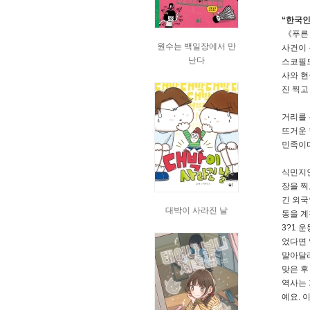
“한국인
《푸른 
원수는 백일장에서 만
사건이 
난다
스코필드
사와 현
진 찍고
거리를 
뜨거운 
민족이다
식민지인
장을 찍
긴 외국
대박이 사라진 날
동을 계
3?1 
었다면 
말아달라
맞은 후
역사는 
예요. 