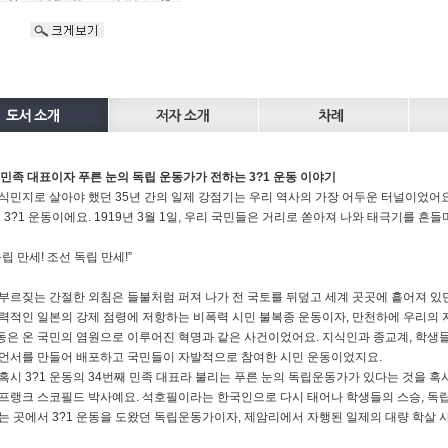
 민족 대표이자 푸른 눈의 독립 운동가가 전하는 3?1 운동 이야기
식민지로 살아야 했던 35년 간의 일제 강점기는 우리 역사의 가장 어두운 터널이었어요.
로 3?1 운동이에요. 1919년 3월 1일, 우리 국민들은 거리로 쏟아져 나와 태극기를 
독립 만세! 조선 독립 만세!”
부르짖는 간절한 외침은 들불처럼 퍼져 나가 전 국토를 뒤덮고 세계 곳곳에 흩어져 있던
력적인 일본의 강제 점령에 저항하는 비폭력 시민 불복종 운동이자, 만천하에 우리의
운동은 온 국민의 염원으로 이루어진 혁명과 같은 사건이었어요. 지식인과 종교계, 학생들
언서를 만들어 배포하고 국민들이 자발적으로 참여한 시민 운동이었지요.
혹시 3?1 운동의 34번째 민족 대표라 불리는 푸른 눈의 독립운동가가 있다는 것을 혹
프랭크 스코필드 박사예요. 석호필이라는 한국인으로 다시 태어나 학생들의 스승, 독립
는 곳에서 3?1 운동을 도왔던 독립운동가이자, 제암리에서 자행된 일제의 대량 학살 