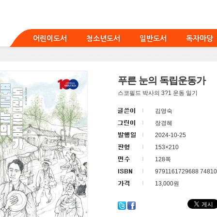
어린이도서
청소년도서
일반도서
독자마당
푸른 눈의 독립운동가
스코필드 박사의 3?1 운동 일기
김영숙
장경혜
2024-10-25
153×210
128쪽
9791161729688 74810
13,000원