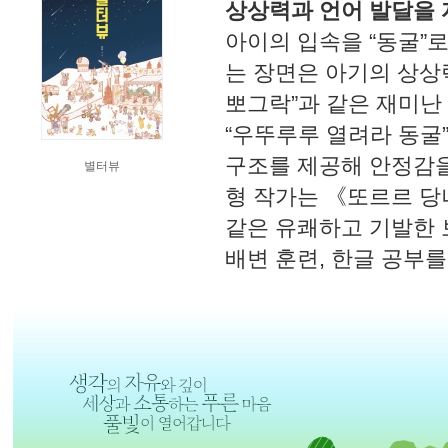
상상력과 언어 발달을 
아이의 입속을 “동굴”
는 장면은 아기의 상상력
뽀그락”과 같은 재미난
“우뚜루루 열려라 동굴
구조를 제공해 안정감을
별터뷰
형 작가는 《또르르 당
같은 유쾌하고 기발한 
배변 훈련, 한글 공부