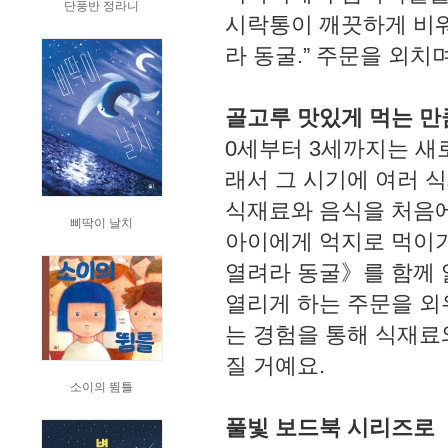
단풍반 정라니
시락통이 깨끗하게 비워
라 동굴.” 주문을 외치
골고루 맛있게 먹는 만
0세부터 3세까지는 새
래서 그 시기에 여러 
식재료와 음식을 처음에
삐딱이 날치
아이에게 억지로 먹이
열려라 동굴》를 함께 
열리게 하는 주문을 외
는 경험을 통해 식재료
질 거예요.
소이의 뜀틀
풀빛 보드북 시리즈로