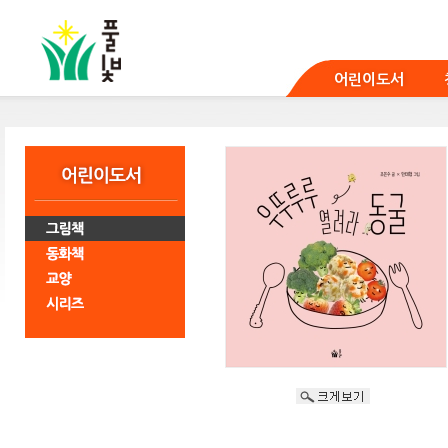
본
문
바
로
어린이도서
가
기