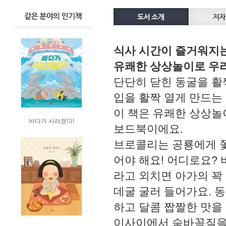
식사 시간이 즐거워지는
유쾌한 상상놀이로 우
단단히 닫힌 동굴을 활짝
입을 활짝 열게 만드는
이 책은 유쾌한 상상놀
바다가 사라졌다!
보드북이에요.
브로콜리는 공룡에게 쫓
어야 해요! 어디로요? 바
라고 외치면 아가의 꽉
데굴 굴러 들어가요. 
하고 달콤 짭짤한 맛을
이사이에서 숨바꼭질을 