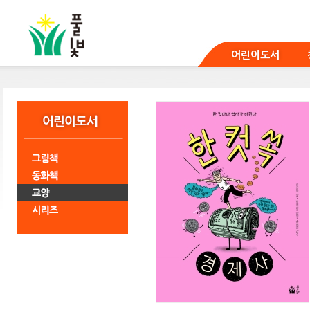
본
문
바
로
어린이도서
가
기