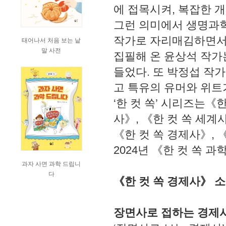
에 접목시켜, 복잡한 
그런 의미에서 생명과학
작가로 자리매김하면서 
태어나서 처음 보는 낱
말 사전
집필해 온 윤상석 작가는
들었다. 또 박정섭 작가
고 특유의 유머와 위트
‘한 컷 쏙’ 시리즈는《
사》, 《한 컷 쏙 세계사
《한 컷 쏙 경제사》, 
2024년 《한 컷 쏙 
과자 사면 과학 드립니
다
《한 컷 쏙 경제사》 
장면사로 접하는 경제