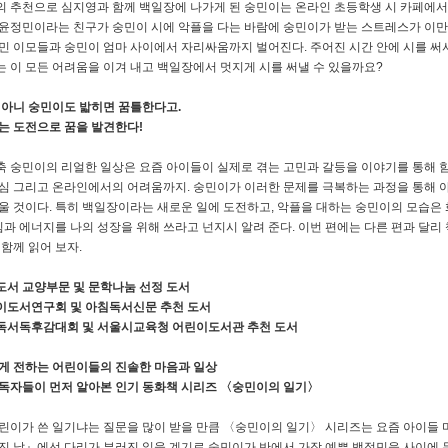
 추천으로 심지영과 함께 백일장에 나가게 된 숭민이는 온라인 초등학생 시 카페에서 
윤정민이라는 친구가 숭민이 시에 악플을 다는 바람에 숭민이가 받는 스트레스가 이만저
민 이모들과 숭민이 엄마 사이에서 자리싸움까지 벌어진다. 주어진 시간 안에 시를 써서
 이 모든 어려움을 이겨 내고 백일장에서 멋지게 시를 써낼 수 있을까요?
 아니 숭민이도 밟히면 꿈틀한다고.
는 도전으로 꿈을 발견한다!
 숭민이의 리얼한 일상은 요즘 아이들이 실제로 겪는 고민과 갈등을 이야기를 통해 함
심 그리고 온라인에서의 어려움까지. 숭민이가 이러한 문제를 극복하는 과정을 통해 
울 것이다. 특히 백일장이라는 새로운 일에 도전하고, 악플을 대하는 숭민이의 모습은 
 힘과 에너지를 나의 성장을 위해 쓰라고 넌지시 알려 준다. 이번 편에는 다른 편과 달리
 함께 읽어 보자.
서 교양부문 및 문학나눔 선정 도서
이도서연구회 및 아침독서신문 추천 도서
독서독후감대회 및 서울시교육청 어린이도서관 추천 도서
게 전하는 어린이들의 진솔한 마음과 일상
독자들이 먼저 알아본 인기 동화책 시리즈 〈숭민이의 일기〉
린이가 쓴 일기냐는 질문을 많이 받을 만큼 〈숭민이의 일기〉 시리즈는 요즘 아이들 마
진 날』에선 다리가 부러진 일을 계기로 숭민이가 반에서 가장 예쁜 백정민을 사이에 두