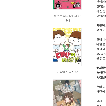
선생님의
었다는 
에 윤정
원수는 백일장에서 만
숭민이는
난다
지렁이,
용기 있
천방지축
대한 관
법을 배
고, 그
를 읽고
★세종도
대박이 사라진 날
★어린
★경남
유머 있
어린이 
실제 어
가 부러