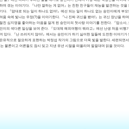
하며 겪는 이야기다. 『나만 잘하는 게 없어』는 친한 친구들이 재능을 발견하는 것을
기다. 『맘대로 되는 일이 하나도 없어!』에선 되는 일이 하나도 없는 숭민이에게 부모
려움 속에 빛나는 우정(?)을 이야기한다. 『나 진짜 귀신을 봤어!』는 귀신 장난을 하
절친 심지영을 좋아하는 마음을 알게 된 숭민이의 첫사랑 이야기를 전한다. 『맙소사,
민이의 색다른 일상을 보여 준다. 『도대체 해외여행이 뭐라고』에선 난생 처음 비행
겨 있다. 『난 쓰러지지 않아!』에서는 숭민이가 하기 싫어한 일들에 도전한 이야기가 
은유적으로 절묘하게 표현하는 박정섭 작가의 그림으로 더욱 빛을 발한다. 세련되면서
이는 물론이고 어른들도 잠시 잊고 지낸 유년 시절을 떠올리며 낄낄대며 읽을 것이다.