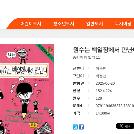
어린이도서
청소년도서
일반도서
독자마당
원수는 백일장에서 만난
숭민이의 일기 11
이승민
박정섭
2025-06-20
152Ｘ224
128
9791194636373 73810
14,000원