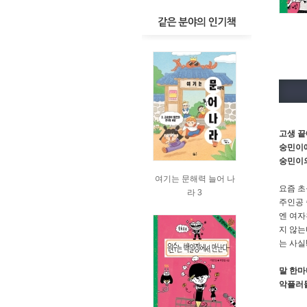
고생 끝
숭민이에
숭민이의
여기는 문해력 늘어 나
요즘 초
라 3
주인공 
엔 여자
지 않는
는 사실
말 한마
악플러들