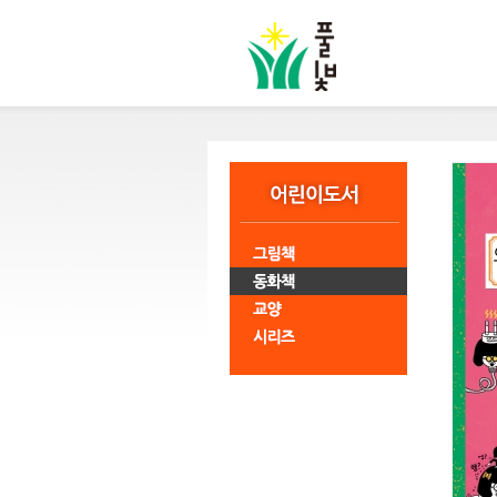
본
문
바
로
가
기