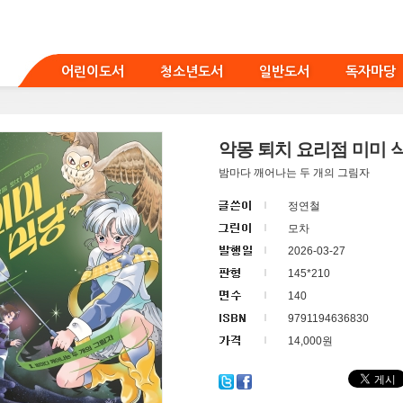
어린이도서
청소년도서
일반도서
독자마당
악몽 퇴치 요리점 미미 식
밤마다 깨어나는 두 개의 그림자
정연철
모차
2026-03-27
145*210
140
9791194636830
14,000원