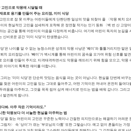
할 고민으로 악몽에 시달릴 때
재료로 용기를 만들어 주는 요리점, 미미 식당
고민으로 잠 못 이루는 어린이들에게 단짠단짠 일상의 맛을 되찾아 줄 〈악몽 퇴치 요
린이의 현실적인 고민을 섬세하게 포착해 온 정연철 작가는 인기 동화 〈백 번 산 고양이
라는 공간을 통해 어린이의 마음을 다정하게 비춥니다. 여기에 어린이 독자의 눈길을 
 신비로운 공간 ‘미미 식당’이 탄생했습니다.
식당’은 나이를 알 수 없는 능청스러운 성격의 악몽 사냥꾼 ‘째미’와 툴툴거리지만 맡은 
 퇴치 요리점입니다. ‘빼미’가 벽시계를 통해 어린이의 꿈속을 오가며 위험 신호를 발견
 요리를 만들어 주지요. 티격태격하면서도 악몽을 깨뜨리기 위해 힘을 모으고, 악몽 
은 이야기의 톡톡한 재미를 더합니다.
 그리는 ‘미미 식당’은 단순히 맛있는 음식을 파는 곳이 아닙니다. 현실을 단번에 바꾸
을 찾은 어린이의 고민을 있는 그대로 들어주고, 어떤 기억이든 꺼내어 온전히 들여다볼
두려움을 마주하고, 그것을 꼭꼭 씹어 삼켜 에너지로 만드는 법을 배워 갑니다. 그리고 
 발견하게 됩니다.
여다봐. 아주 작은 기억이라도.”
한 악몽보다 더 서늘한 현실을 마주하는 법
식당’을 찾는 어린이의 고민은 꾸준한 노력이나 간절한 의지만으로는 해결하기 어려운 
 그림자〉 속 ‘상이’가 겪는 ‘부모님의 다툼’ 또한 그렇습니다. 예고 없이 흔들리는 가
의 차가운 시선과 거친 말들은 고스란히 아이들에게 전해집니다. 그 감정들은 쉽게 사라