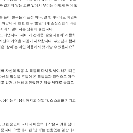
 해결되지 않는 고민 앞에서 우리는 어떻게 해야 할
즘 들어 친구들의 표정 하나, 말 한마디에도 예민해
지쳐갑니다. 친한 친구 ‘호열’에게 조심스럽게 마음
관계마저 멀어지는 상황에 놓입니다.
 드러냅니다. ‘째미’가 건네준 ‘술술다불어’ 레몬차
 자신의 기억을 되짚기 시작합니다. 부모님과 함께
먹은 ‘상이’는 과연 악몽에서 벗어날 수 있을까요?
결국 자신의 악몽 속 괴물과 다시 맞서야 하기 때문
시 자신의 일상을 흔들어 온 괴물들과 정면으로 마주
 잊고 있거나 애써 외면했던 기억을 제대로 곱씹고
. 상이는 더 용감해지고 싶었다. 스스로를 지키고
로 그런 순간에 나타나 마음속에 작은 씨앗을 심어
 줍니다. 악몽에서 깬 ‘상이’는 변함없는 일상에서