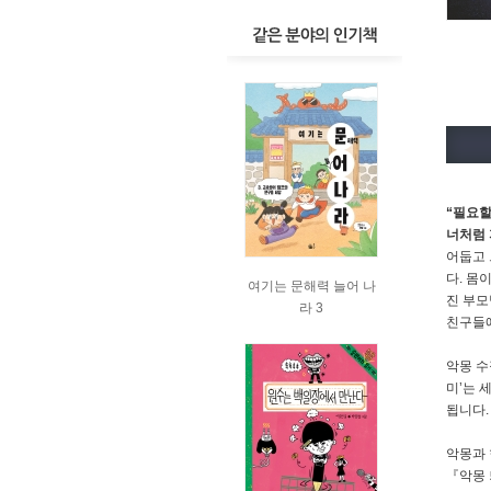
“필요할
너처럼 
어둡고 
다. 몸
여기는 문해력 늘어 나
진 부모
라 3
친구들에
악몽 수
미’는 
됩니다.
악몽과 
『악몽 