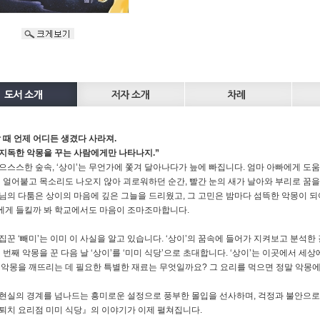
 때 언제 어디든 생겼다 사라져.
지독한 악몽을 꾸는 사람에게만 나타나지.”
으스스한 숲속, ‘상이’는 무언가에 쫓겨 달아나다가 늪에 빠집니다. 엄마 아빠에게 도움
이 얼어붙고 목소리도 나오지 않아 괴로워하던 순간, 빨간 눈의 새가 날아와 부리로 꿈을
님의 다툼은 상이의 마음에 깊은 그늘을 드리웠고, 그 고민은 밤마다 섬뜩한 악몽이 되
게 들킬까 봐 학교에서도 마음이 조마조마합니다.
집꾼 ‘빼미’는 이미 이 사실을 알고 있습니다. ‘상이’의 꿈속에 들어가 지켜보고 분석한 
세 번째 악몽을 꾼 다음 날 ‘상이’를 ‘미미 식당’으로 초대합니다. ‘상이’는 이곳에서 
 악몽을 깨뜨리는 데 필요한 특별한 재료는 무엇일까요? 그 요리를 먹으면 정말 악몽
현실의 경계를 넘나드는 흥미로운 설정으로 풍부한 몰입을 선사하며, 걱정과 불안으로
퇴치 요리점 미미 식당』의 이야기가 이제 펼쳐집니다.