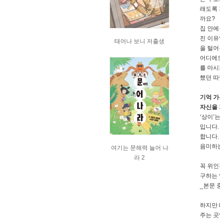
래도록 
까요?
집 안에
진 이유
태어나 보니 저출생
을 털어
어디에도
를 마시
했던 따
기억 가
자신을 
‘상이’
입니다.
합니다.
음미하는
여기는 문해력 늘어 나
라 2
꼭 위인
구하는 
_본문 
하지만 
주는 곳