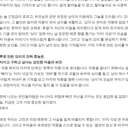
지워지지 않는 기억으로 남기도 합니다. 쉽게 털어놓을 수 없고, 털어놓아도 속 시원히
는 늘 긴장감이 흐르고, 부모님의 굳은 표정은 상이의 마음에도 그늘을 드리웁니다. 요
입니다. 그 불안은 밤이면 악몽이 되어 상이를 괴롭히고, ‘상이’는 연이은 악몽에 점점 
놓지만, 뜻하지 않은 오해로 ‘호열’이 자신의 비밀을 퍼뜨렸다고 믿게 되며 친구와의 
 기댈 곳이 없어진 ‘상이’ 앞에 어느 날 은은한 레몬 향을 풍기는 ‘미미 식당’이 모습을
자 마음속 이야기가 자연스럽게 흘러나옵니다. 그리고 ‘오늘의 요리’를 완성하기 위해
뜻한 순간들, 그리고 마음 깊이 남아 있는 힘든 기억들까지. 기억 가루로 만든 요리를 
루로 만든 요리의 진짜 효능은
지키고 구하고 싶다는 강인한 마음의 씨앗
는 악몽 퇴치의 마지막 단계인 ‘최후의 악몽’으로 초대됩니다. 악몽을 끝내기 위해서는 
 ‘째미’는 ‘미미 식당’의 가보인 ‘국짜’를 무기로 괴물과 싸우며 상이를 돕고, 상이 역
 어렵게 꺼내어 본 기억을 딛고 마지막 악몽을 향해 나아가는 ‘상이’의 모습은 우리가
 과정까지도 자신을 지키는 힘이 될 수 있음을 보여 줍니다.
전에 나오는 위인들처럼은 아니어도 위험에 빠진 자신을 지키는 것도 용감한 일 같았다
일, 지금은 그게 가장 중요한 일이었다.
중에서
때로 우리는 고민과 걱정 때문에 그 사실을 쉽게 떠올리지 못합니다. ‘미미 식당’은 바
입니다. 그리고 두려움의 세계였던 악몽을 스스로 맞설 수 있는 ‘결전의 장소’로 바꾸어