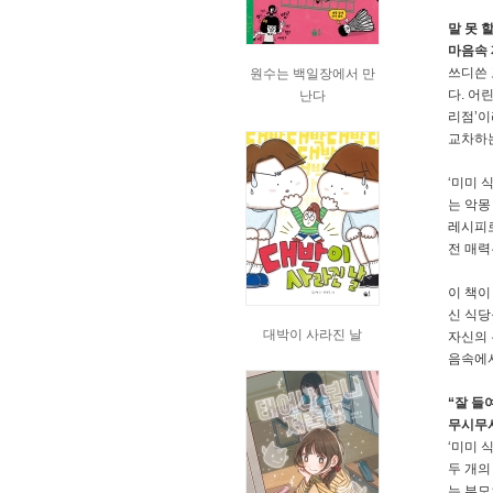
말 못 
마음속 
쓰디쓴 
원수는 백일장에서 만
다. 어
난다
리점’이
교차하는
‘미미 
는 악몽
레시피로
전 매력
이 책이
신 식당
대박이 사라진 날
자신의 
음속에서
“잘 들
무시무시
‘미미 
두 개의
는 부모