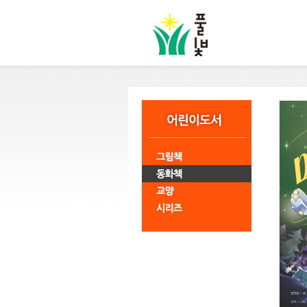
본
문
바
로
가
기