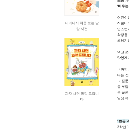
초등 과
‘배우는
어린이들
태어나서 처음 보는 낱
작합니다
말 사전
연스럽게
확장을 
쓰레기를
먹고 쓰
맛있게 
〈과학 
다는 점
그 질문
을 부담
은 물론
과자 사면 과학 드립니
일상 속
다
*초등 
3학년 