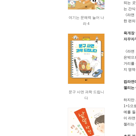
되는 곳
는 간식
《라면 
여기는 문해력 늘어 나
한 편의
라 4
육개장 
자꾸자꾸
《라면 
은박으로
거리를 
지 영역
컵라면에
젤리는 
문구 사면 과학 드립니
다
하지만 
1+1으
예를 들
이 라면
젤리는 