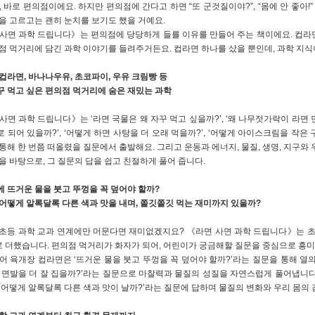
, 바로 편의점이에요. 하지만 편의점에 간다고 하면 “또 군것질이야?”, “몸에 안 좋아
을 고르고는 괜히 눈치를 보기도 했을 거예요.
사면 과학 드립니다》는 편의점에 당당하게 들를 이유를 만들어 주는 책이에요. 컵라면, 
점 먹거리에 담긴 과학 이야기를 들려주거든요. 컵라면 하나를 샀을 뿐인데, 과학 지식
컵라면, 바나나우유, 초코파이, 우유 크림빵 등
 먹고 싶은 편의점 먹거리에 숨은 재밌는 과학
사면 과학 드립니다》는 ‘라면 국물은 왜 자꾸 먹고 싶을까?’, ‘왜 나무젓가락이 라면 면
 되어 있을까?’, ‘어떻게 하면 사탕을 더 오래 먹을까?’, ‘어떻게 아이스크림을 작
통해 한 번쯤 떠올렸을 질문에서 출발해요. 그리고 운동과 에너지, 물질, 생명, 지구와 
을 바탕으로, 그 질문의 답을 쉽고 친절하게 풀어 줍니다.
 뜨거운 물을 붓고 뚜껑을 꼭 덮어야 할까?
어떻게 알록달록 다른 색과 맛을 내며, 쫄깃쫄깃 먹는 재미까지 있을까?
초등 과학 교과 연계에만 머문다면 재미없겠지요? 《라면 사면 과학 드립니다》는 
로 더했습니다. 편의점 먹거리가 화자가 되어, 어린이가 궁금해할 질문을 중심으로 흥
어 육개장 컵라면은 ‘뜨거운 물을 붓고 뚜껑을 꼭 덮어야 할까?’라는 질문을 통해 열의
 면발을 더 잘 집을까?’라는 질문으로 마찰력과 물질의 성질을 자연스럽게 풀어냅니다
‘어떻게 알록달록 다른 색과 맛이 날까?’라는 질문에 답하며 물질의 변화와 우리 몸의