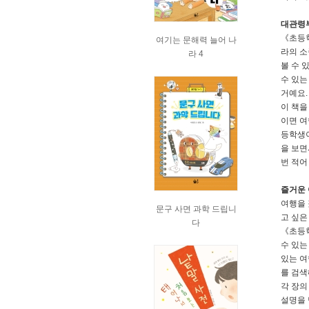
대관령부
《초등학
여기는 문해력 늘어 나
라의 소
라 4
볼 수 
수 있는
거예요.
이 책을
이면 여
등학생이
을 보면
번 적어
즐거운 
여행을 
문구 사면 과학 드립니
고 싶은
다
《초등학
수 있는
있는 여
를 검색
각 장의
설명을 