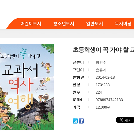
어린이도서
청소년도서
일반도서
독자마당
초등학생이 꼭 가야 할 
정인수
윤유리
2014-02-18
173*233
224
9788974742133
12,000원