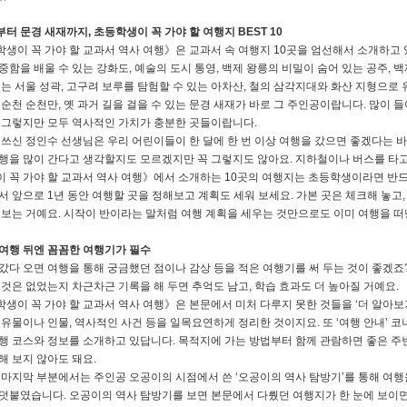
터 문경 새재까지, 초등학생이 꼭 가야 할 여행지 BEST 10
생이 꼭 가야 할 교과서 역사 여행》은 교과서 속 여행지 10곳을 엄선해서 소개하고 있
중함을 배울 수 있는 강화도, 예술의 도시 통영, 백제 왕릉의 비밀이 숨어 있는 공주, 백
있는 서울 성곽, 고구려 보루를 탐험할 수 있는 아차산, 철의 삼각지대와 화산 지형으로
 순천 순천만, 옛 과거 길을 걸을 수 있는 문경 새재가 바로 그 주인공이랍니다. 많이 
 그렇지만 모두 역사적인 가치가 충분한 곳들이랍니다.
 쓰신 정인수 선생님은 우리 어린이들이 한 달에 한 번 이상 여행을 갔으면 좋겠다는 바람
행을 많이 간다고 생각할지도 모르겠지만 꼭 그렇지도 않아요. 지하철이나 버스를 타고
 꼭 가야 할 교과서 역사 여행》에서 소개하는 10곳의 여행지는 초등학생이라면 반드시
서 앞으로 1년 동안 여행할 곳을 정해보고 계획도 세워 보세요. 가본 곳은 체크해 놓고, 
 보는 거예요. 시작이 반이라는 말처럼 여행 계획을 세우는 것만으로도 이미 여행을 떠난
여행 뒤엔 꼼꼼한 여행기가 필수
갔다 오면 여행을 통해 궁금했던 점이나 감상 등을 적은 여행기를 써 두는 것이 좋겠죠?
 것은 없었는지 차근차근 기록을 해 두면 추억도 남고, 학습 효과도 더 높아질 거예요.
생이 꼭 가야 할 교과서 역사 여행》은 본문에서 미처 다루지 못한 것들을 ‘더 알아보기
 유물이나 인물, 역사적인 사건 등을 일목요연하게 정리한 것이지요. 또 ‘여행 안내’ 
행 코스와 정보를 소개하고 있답니다. 목적지에 가는 방법부터 함께 관람하면 좋은 주변
해 보지 않아도 돼요.
 마지막 부분에서는 주인공 오공이의 시점에서 쓴 ‘오공이의 역사 탐방기’를 통해 여행
덧붙였습니다. 오공이의 역사 탐방기를 보면 본문에서 다뤘던 여행지가 한 눈에 보이면