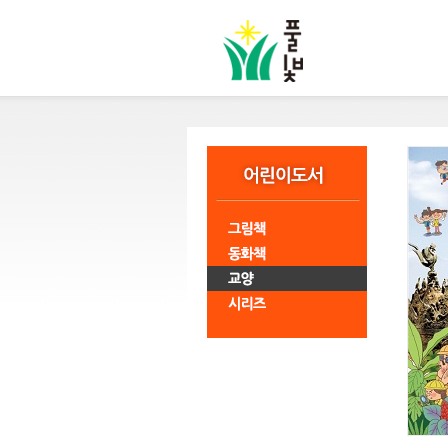
본
문
바
로
가
기