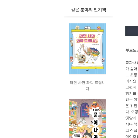
부르도크
교과서를
가 숨어
느 초등
이지요.
라면 사면 과학 드립니
그런데 
다
행지를 
있는 여
은 위인
다. 오
옛말에 
서나 책
고 직접
석이조