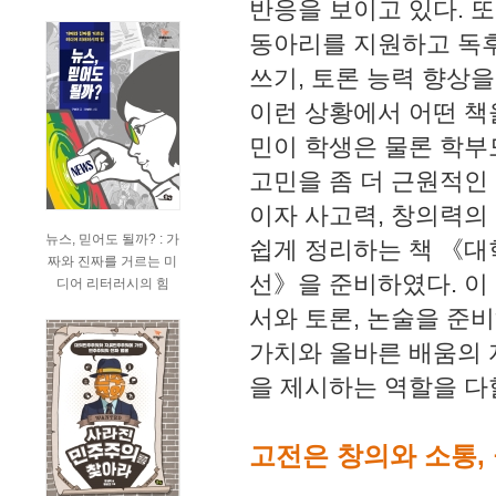
반응을 보이고 있다. 
동아리를 지원하고 독후
쓰기, 토론 능력 향상
이런 상황에서 어떤 책
민이 학생은 물론 학부
고민을 좀 더 근원적인
이자 사고력, 창의력의
뉴스, 믿어도 될까? : 가
쉽게 정리하는 책 《대학
짜와 진짜를 거르는 미
선》을 준비하였다. 이
디어 리터러시의 힘
서와 토론, 논술을 준
가치와 올바른 배움의 
을 제시하는 역할을 다
고전은 창의와 소통,