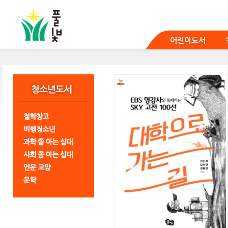
본
문
바
로
어린이도서
가
기