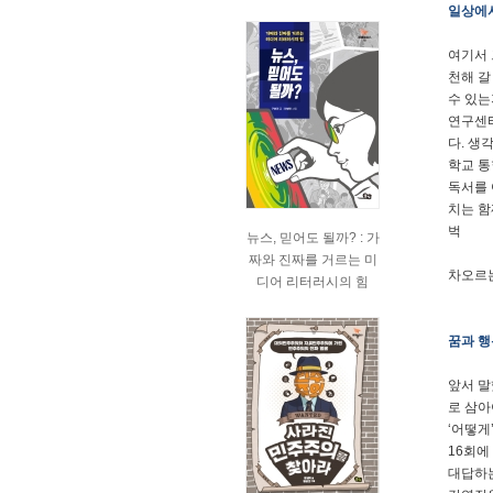
일상에서
여기서 
천해 갈
수 있는
연구센터
다. 생
학교 통
독서를 
치는 함
벅
뉴스, 믿어도 될까? : 가
짜와 진짜를 거르는 미
차오르는
디어 리터러시의 힘
꿈과 행
앞서 말
로 삼아
‘어떻게
16회에
대답하