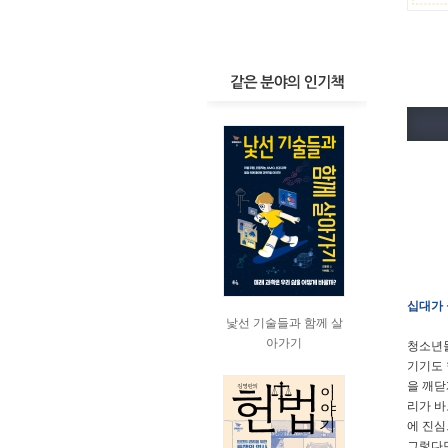
십대가 
낯선 기술들과 함께 살
아가기
청소년들
기기도 
을 깨닫
리가 바
에 진심
그렇다면