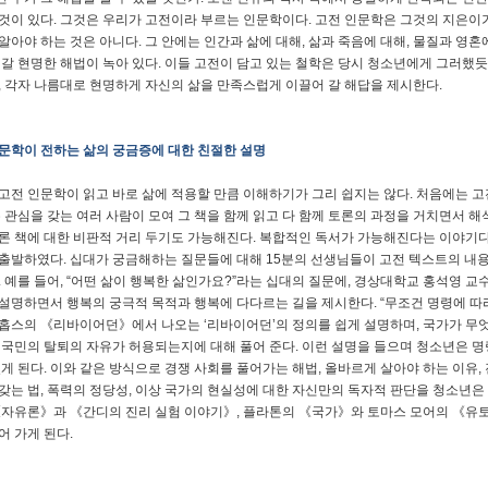
것이 있다. 그것은 우리가 고전이라 부르는 인문학이다. 고전 인문학은 그것의 지은이가
알아야 하는 것은 아니다. 그 안에는 인간과 삶에 대해, 삶과 죽음에 대해, 물질과 영혼
 갈 현명한 해법이 녹아 있다. 이들 고전이 담고 있는 철학은 당시 청소년에게 그러했
, 각자 나름대로 현명하게 자신의 삶을 만족스럽게 이끌어 갈 해답을 제시한다.
문학이 전하는 삶의 궁금증에 대한 친절한 설명
고전 인문학이 읽고 바로 삶에 적용할 만큼 이해하기가 그리 쉽지는 않다. 처음에는 고
은 관심을 갖는 여러 사람이 모여 그 책을 함께 읽고 다 함께 토론의 과정을 거치면서 해
론 책에 대한 비판적 거리 두기도 가능해진다. 복합적인 독서가 가능해진다는 이야기다.
출발하였다. 십대가 궁금해하는 질문들에 대해 15분의 선생님들이 고전 텍스트의 내용
. 예를 들어, “어떤 삶이 행복한 삶인가요?”라는 십대의 질문에, 경상대학교 홍석
설명하면서 행복의 궁극적 목적과 행복에 다다르는 길을 제시한다. “무조건 명령에 따
홉스의 《리바이어던》에서 나오는 ‘리바이어던’의 정의를 쉽게 설명하며, 국가가 무
 국민의 탈퇴의 자유가 허용되는지에 대해 풀어 준다. 이런 설명을 들으며 청소년은 명
있게 된다. 이와 같은 방식으로 경쟁 사회를 풀어가는 해법, 올바르게 살아야 하는 이유,
갖는 법, 폭력의 정당성, 이상 국가의 현실성에 대한 자신만의 독자적 판단을 청소년
《자유론》과 《간디의 진리 실험 이야기》, 플라톤의 《국가》와 토마스 모어의 《유토
어 가게 된다.