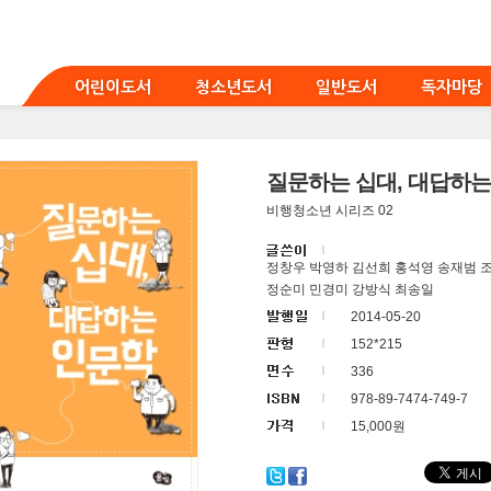
어린이도서
청소년도서
일반도서
독자마당
질문하는 십대, 대답하는
비행청소년 시리즈 02
정창우 박영하 김선희 홍석영 송재범 
정순미 민경미 강방식 최송일
2014-05-20
152*215
336
978-89-7474-749-7
15,000원