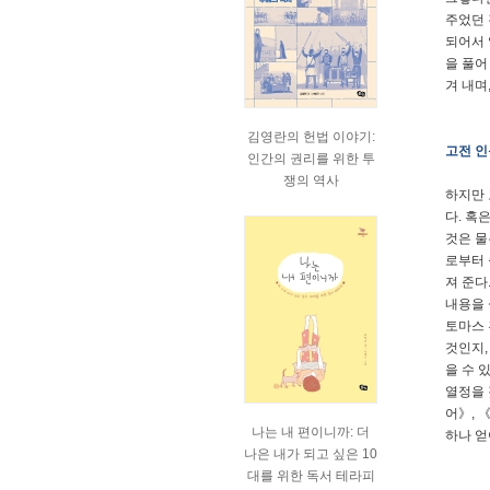
주었던 
되어서 
을 풀어
겨 내며
김영란의 헌법 이야기:
고전 인
인간의 권리를 위한 투
쟁의 역사
하지만 
다. 혹
것은 물
로부터 
져 준다
내용을 
토마스 
것인지,
을 수 
열정을 
어》, 
나는 내 편이니까: 더
하나 얻
나은 내가 되고 싶은 10
대를 위한 독서 테라피