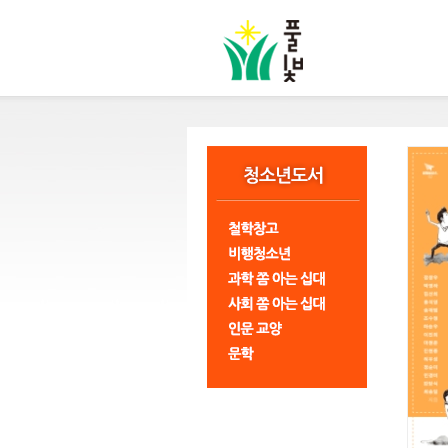
본
문
바
로
가
기