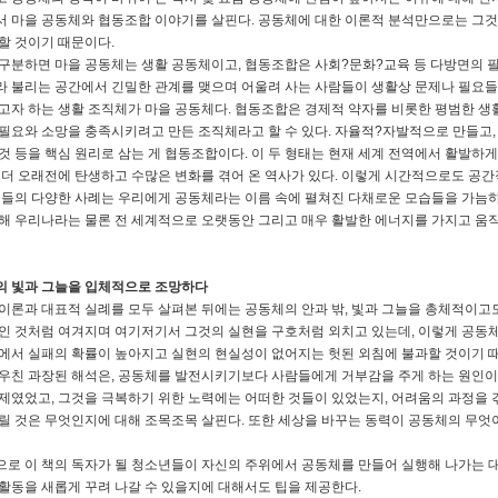
 마을 공동체와 협동조합 이야기를 살핀다. 공동체에 대한 이론적 분석만으로는 그것
할 것이기 때문이다.
구분하면 마을 공동체는 생활 공동체이고, 협동조합은 사회?문화?교육 등 다방면의 
 불리는 공간에서 긴밀한 관계를 맺으며 어울려 사는 사람들이 생활상 문제나 필요들
고자 하는 생활 조직체가 마을 공동체다. 협동조합은 경제적 약자를 비롯한 평범한 
필요와 소망을 충족시키려고 만든 조직체라고 할 수 있다. 자율적?자발적으로 만들고,
것 등을 핵심 원리로 삼는 게 협동조합이다. 이 두 형태는 현재 세계 전역에서 활발하
 더 오래전에 탄생하고 수많은 변화를 겪어 온 역사가 있다. 이렇게 시간적으로도 공간
것들의 다양한 사례는 우리에게 공동체라는 이름 속에 펼쳐진 다채로운 모습들을 가늠하
해 우리나라는 물론 전 세계적으로 오랫동안 그리고 매우 활발한 에너지를 가지고 움직
의 빛과 그늘을 입체적으로 조망하다
이론과 대표적 실례를 모두 살펴본 뒤에는 공동체의 안과 밖, 빛과 그늘을 총체적이고도
인 것처럼 여겨지며 여기저기서 그것의 실현을 구호처럼 외치고 있는데, 이렇게 공동체
에서 실패의 확률이 높아지고 실현의 현실성이 없어지는 헛된 외침에 불과할 것이기 
우친 과장된 해석은, 공동체를 발전시키기보다 사람들에게 거부감을 주게 하는 원인이 
제였었고, 그것을 극복하기 위한 노력에는 어떠한 것들이 있었는지, 어려움의 과정을 
릴 것은 무엇인지에 대해 조목조목 살핀다. 또한 세상을 바꾸는 동력이 공동체의 무엇
로 이 책의 독자가 될 청소년들이 자신의 주위에서 공동체를 만들어 실행해 나가는 대
활동을 새롭게 꾸려 나갈 수 있을지에 대해서도 팁을 제공한다.