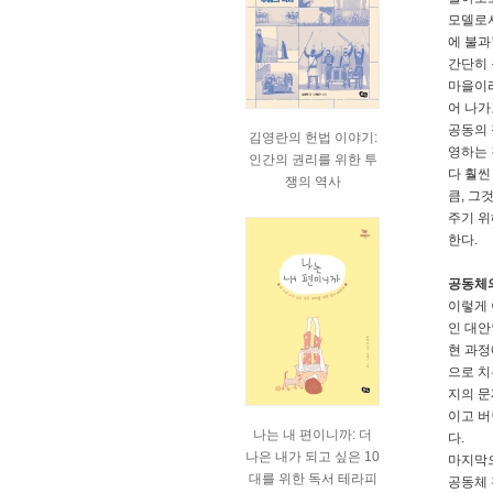
모델로서
에 불과
간단히 
마을이라
어 나가
공동의 
김영란의 헌법 이야기:
영하는 
인간의 권리를 위한 투
다 훨씬
쟁의 역사
큼, 그
주기 위
한다.
공동체
이렇게 
인 대안
현 과정
으로 치
지의 문
이고 버
나는 내 편이니까: 더
다.
나은 내가 되고 싶은 10
마지막으
대를 위한 독서 테라피
공동체 