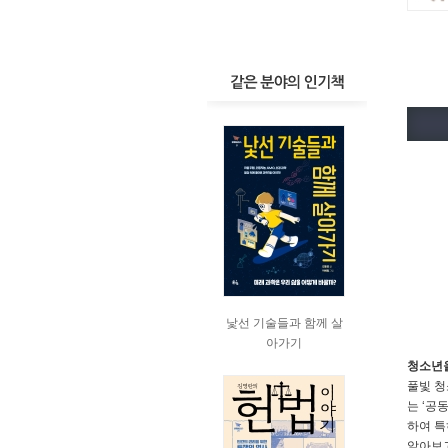
낯선 기술들과 함께 살
아가기
청소년을
풀빛 청
는 ‘공
하여 특
알아보고