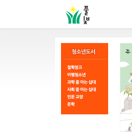
본
문
바
로
가
기