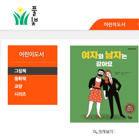
본
문
바
로
어린이도서
가
기