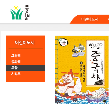
본
문
바
로
어린이도서
가
기