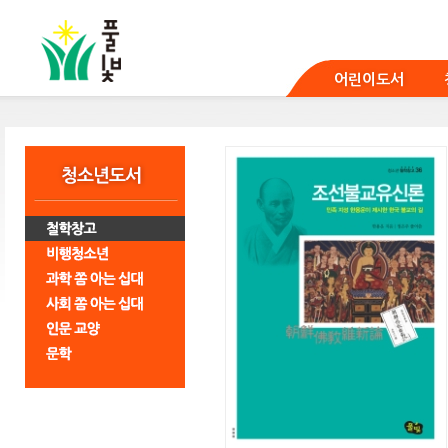
본
문
바
로
어린이도서
가
기