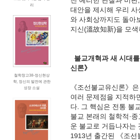
친 예리한 관찰과 비판
리
대안을 제시해 우리 사
와 사회상까지도 돌아보
지신(溫故知新)을 모색
불교개혁과 새 시대를
신론》
철학창고38-정신현상
학, 정신의 발전에 관한
《조선불교유신론》은 
성장 소설
여러 문제점을 지적하면
다. 그 핵심은 전통 
불교 본래의 철학적·종
운 불교로 거듭나자는 것
1913년 출간된 《조