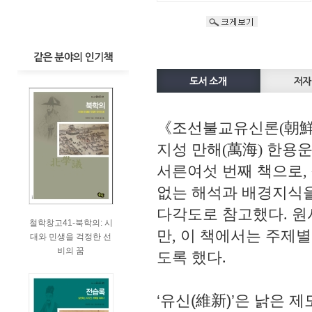
《조선불교유신론(朝鮮
지성 만해(萬海) 한용운
서른여섯 번째 책으로,
없는 해석과 배경지식을
다각도로 참고했다. 원
철학창고41-북학의: 시
만, 이 책에서는 주제
대와 민생을 걱정한 선
비의 꿈
도록 했다.
‘유신(維新)’은 낡은