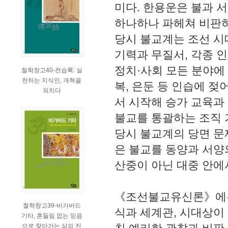
미다. 한용운은 불과 
하나하나 파헤쳐 비판
당시 불교계는 조선 시
기력과 무질서, 각종 
정치·사회 모든 분야에
철학창고40-전습록: 실
천하는 지식인, 개혁을
복, 은둔 등 인습에 
외치다
서 시작해 승가 교육과 
불교를 통괄하는 조직 
당시 불교계의 당면 문
은 불교를 동양과 서양
산중이 아닌 대중 안에
《조선불교유신론》에는
철학창고39-바가바드
식과 세계관, 시대상이
기타, 흔들림 없는 믿음
으로 찾아가는 삶의 진