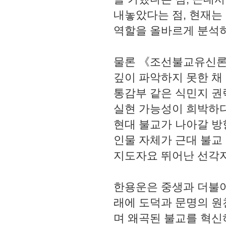
내놓았다는 점, 현재는
역할을 올바르게 분석하
물론 《조선불교유신론》
깊이 파악하지 못한 채
통감부 같은 식민지 권
실현 가능성이 희박하다
현대 불교가 나아갈 방
인물 자체가 근대 불교
지도자요 뛰어난 선각
한용운은 중생과 더불어
래에 도덕과 문명의 원
며 왜곡된 불교를 혁신