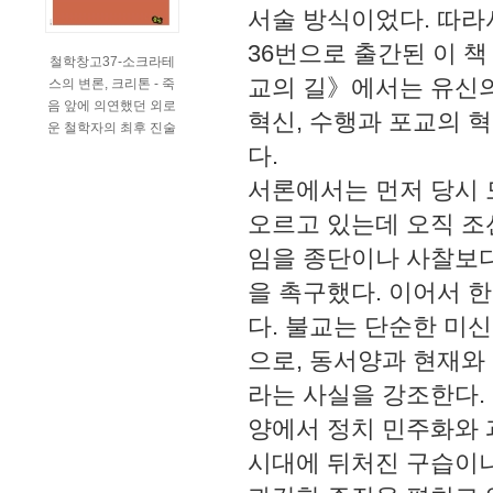
서술 방식이었다. 따라
36번으로 출간된 이 
철학창고37-소크라테
교의 길》에서는 유신의
스의 변론, 크리톤 - 죽
음 앞에 의연했던 외로
혁신, 수행과 포교의 혁
운 철학자의 최후 진술
다.
서론에서는 먼저 당시 
오르고 있는데 오직 조선
임을 종단이나 사찰보다
을 촉구했다. 이어서 
다. 불교는 단순한 미
으로, 동서양과 현재와
라는 사실을 강조한다.
양에서 정치 민주화와 
시대에 뒤처진 구습이