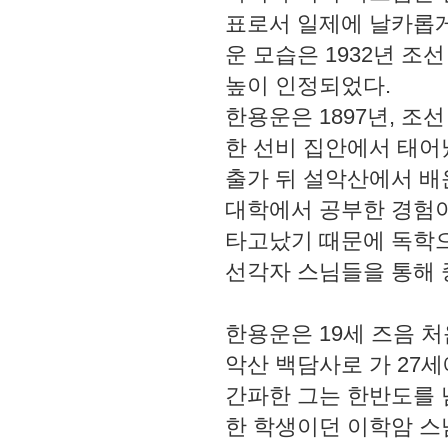
표로서 일제에 날카롭게
운 모습은 1932년 조
높이 인정되었다.
한용운은 1897년, 
한 선비 집안에서 태어
출가 뒤 설악산에서 배
대학에서 공부한 경험이
타고났기 때문에 독학으
선각자 스님들을 통해 
한용운은 19세 즈음 처
악산 백담사로 가 27
간파한 그는 한반도를 
한 학생이던 이학암 스