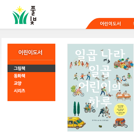
본
문
바
로
어린이도서
가
기