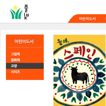
본
문
바
로
어린이도서
가
기