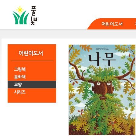
본
문
바
로
어린이도서
가
기