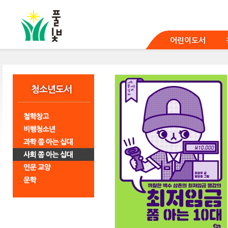
본
문
바
로
어린이도서
가
기