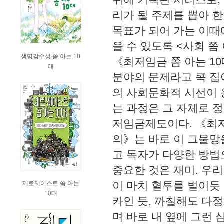
리가 될 주제를 뽑아 한
목표가 되어 가는 이때에
을 수 있도록 <사회 쫌
생명감수성 쫌 아는 10
《최저임금 쫌 아는 1
대
분야의 문제라고 콕 집
의 사회문화적 시선이 
는 과정은 그 자체로 
저임금제도이다. 《최저
의》는 바로 이 그물망
고 독자가 다양한 방법
중요한 것은 재미. 우
이 마치 혈투를 벌이듯
제로웨이스트 쫌 아는
10대
카인 듯, 까칠해도 다
며 바로 내 옆에 그런 