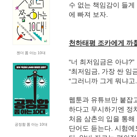
수 없는 책임감이 들게 
에 빠져 보자.
천하태평 조카에게 까
젠더 쫌 아는 10대
“너 최저임금은 아냐?”
“최저임금, 가장 싼 임금
“그러니까 그게 뭐냐고.
웹툰과 유튜브만 붙잡고
하다고 무시하기엔 정치
처음 삼촌의 입을 통
공정함 쫌 아는 10대
단어도 듣는다. 시험에도