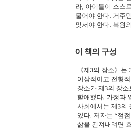
라
,
아이들이 스스로
물어야 한다
.
거주민
맞서야 한다
.
복원의
이 책의 구성
《
제
3
의 장소
》
는
이상적이고 전형적
장소가 제
3
의 장소
할애했다
.
가정과 
사회에서는 제
3
의
있다
.
저자는
“
점점
삶을 건져내려면 