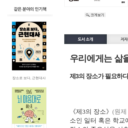
우리에게는 삶
제
3
의 장소가 필요하
장소로 보다, 근현대사
《
제
3
의 장소
》
(
원
소인 일터 혹은 학교