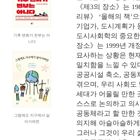
《
제
3
의 장소
》
는
19
리뷰
》
‘
올해의 책
’
으
기업가
,
도시계획가 
도시사회학의 중요한
기후 변화가 전부는 아
니다
장소
》
는
1999
년 개
묘사하는 상황은 현
일치함을 느낄 수 있
공공시설 축소
,
공동
겪으며
,
우리 사회도
세대가 어울릴 만한 
스스로 논의하고 의
공동체라고 할 만한 
그럼에도 지구에서 살
의지해 아슬아슬하게
아가려면
그러나 그것이 우리 