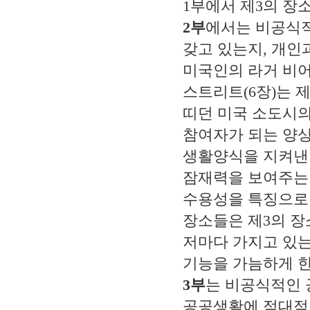
1
부에서 제
3
의 장
2
부
에서는 비공식
갖고 있는지
,
개인과
미국인의 라거 비어
스트리트
(6
장
)
는 
띠던 미국 소도시
참여자가 되는 양
생활양식을 지켜낸
잠재력을 보여주는
수용성을 특징으로
장소들은 제
3
의 장
저마다 가지고 있
기능을 가늠하게 
3
부
는 비공식적인 
공공생활에 적대적