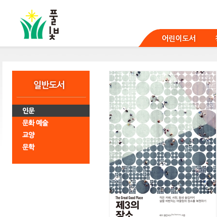
본
문
바
로
어린이도서
가
기