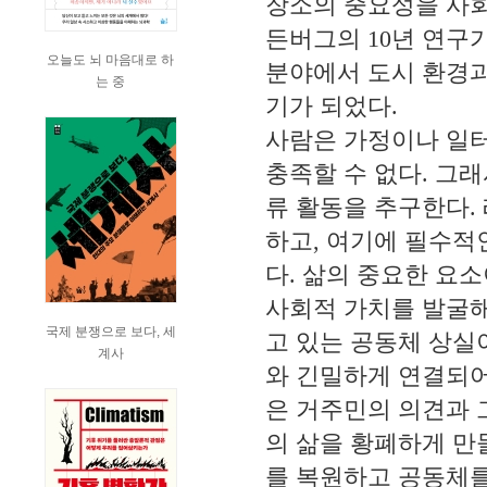
장소의 중요성을 사
든버그의
10
년 연구
오늘도 뇌 마음대로 하
분야에서 도시 환경과
는 중
기가 되었다
.
사람은 가정이나 일
충족할 수 없다
.
그래
류 활동을 추구한다
.
하고
,
여기에 필수적
다
.
삶의 중요한 요
사회적 가치를 발굴해
국제 분쟁으로 보다, 세
고 있는 공동체 상실
계사
와 긴밀하게 연결되어
은 거주민의 의견과 
의 삶을 황폐하게 
를 복원하고 공동체를