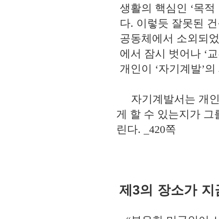
생활의 핵심인
‘
목적
다
.
이렇듯 잘못된
건
공동체에서 소외되었
에서 잠시 벗어나
‘
교
개인이
‘
자기계발
’
의
자기계발서는 개인이
게 할 수 있는지가 그
린다
. _420
쪽
제
3
의 장소가 지