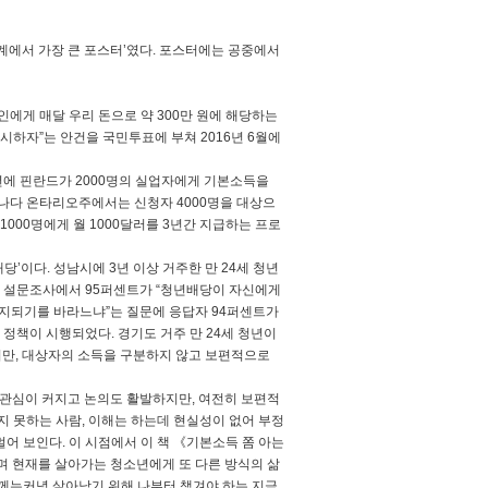
세계에서 가장 큰 포스터’였다. 포스터에는 공중에서
인에게 매달 우리 돈으로 약 300만 원에 해당하는
시하자”는 안건을 국민투표에 부쳐 2016년 6월에
8년에 핀란드가 2000명의 실업자에게 기본소득을
캐나다 온타리오주에서는 신청자 4000명을 대상으
00명에게 월 1000달러를 3년간 지급하는 프로
’이다. 성남시에 3년 이상 거주한 만 24세 청년
시한 설문조사에서 95퍼센트가 “청년배당이 자신에게
 유지되기를 바라느냐”는 질문에 응답자 94퍼센트가
 정책이 시행되었다. 경기도 거주 만 24세 청년이
지만, 대상자의 소득을 구분하지 않고 보편적으로
만큼 관심이 커지고 논의도 활발하지만, 여전히 보편적
지 못하는 사람, 이해는 하는데 현실성이 없어 부정
어 보인다. 이 시점에서 이 책 《기본소득 쫌 아는
며 현재를 살아가는 청소년에게 또 다른 방식의 삶
함께는커녕 살아남기 위해 나부터 챙겨야 하는 지금