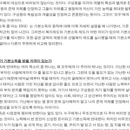
수혜의 대상으로 바라보지 않는다는 것이다. 구성원을 각각의 개별적 특성과 별개로 
성원의 존재 자체를 인정하고 그들이 자유롭고 평등하게 자신이 가진 능력을 최대한 발
가 있다. 구성원의 독립성과 개별성을 인정하고 존중한다는 뜻이다. 그것이 ‘모두’에게
하는 이유이다.
득 쫌 아는 10대》는 기본소득의 원칙에 대해 더욱 자세히 설명을 해 나가면서, 기존
차근히 짚어 나간다. 그러면서 복지제도와 기본소득 제도가 어떤 차이가 있으며 기본
근거를 제시한다. 또한 같은 금액의 재원으로 선별복지 제도를 실시했을 때와 기본소득
얼마나 다른지 뚜렷하게 비교해 정리한다.
가 기본소득을 받을 자격이 있는가
에 반대하는 여러 목소리 중 하나는, 왜 모두에게 다 주어야 하냐는 것이다. 가난한 
 부자인 사람에게까지 다 줄 필요가 있냐고 묻는다. 그런데 도울 필요가 없는 가난한
났기 때문에 태어날 때부터 죽을 때까지 가난의 굴레에서 벗어나지 못하고 사는 사람은
 태어난 사람은 가진 자산을 평생 감사한 줄도 모르고 쓰면서 가난한 사람은 노력하지 
과 부의 편차를 책임지지 못하는 사회, 거기서 태어난 구성원은 자기 팔자를 탓하며 살아
 태어난 그 자체를 원망하지 않아도 되는 사회, 태어난 그 순간부터 주어지는 자유와 
한 토대이다. 가난해서 받는 몇 푼의 돈에 감사해하지 말고 나의 존재 자체를 인정해서
정성을 모두가 갖도록 하자는 이야기다.
은 시장경제 원리에 반한다는 말도 있다. 누구에게나 무조건적으로 다 주어 버리면 
는 것이다. 노력해서 번 돈만이 신성한 돈이라고 기본소득에 반대한다. 하지만 아무것
이 누가 있을까. 숨 쉬게 하는 공기, 마시는 물, 우리가 발 딛고 서 있는 땅, 집 지을 때