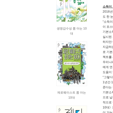
소득이 
2016
도 한 
“소득이
이 포스
생명감수성 쫌 아는 10
기본소득
대
실시된 
하지만 
지급하는
로 기본
젝트를 
우리나라
에게 연
도움이 
“그렇다
1년간 
준다는 
기본소득
제로웨이스트 쫌 아는
으로 납
10대
적으로 
10대》
이 가능