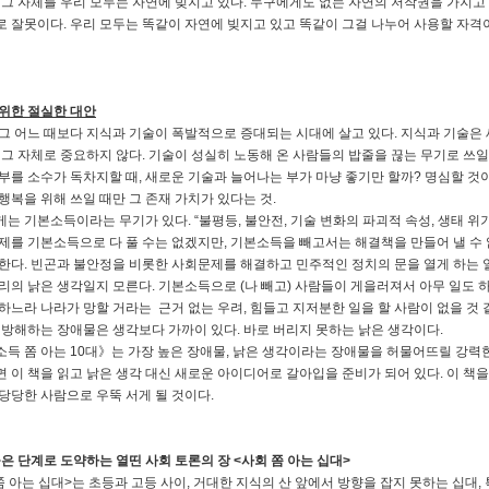
 그 자체를 우리 모두는 자연에 빚지고 있다. 누구에게도 없는 자연의 저작권을 가지고
 잘못이다. 우리 모두는 똑같이 자연에 빚지고 있고 똑같이 그걸 나누어 사용할 자격이
위한 절실한 대안
그 어느 때보다 지식과 기술이 폭발적으로 증대되는 시대에 살고 있다. 지식과 기술은 
 그 자체로 중요하지 않다. 기술이 성실히 노동해 온 사람들의 밥줄을 끊는 무기로 쓰
부를 소수가 독차지할 때, 새로운 기술과 늘어나는 부가 마냥 좋기만 할까? 명심할 것이
행복을 위해 쓰일 때만 그 존재 가치가 있다는 것.
는 기본소득이라는 무기가 있다. “불평등, 불안전, 기술 변화의 파괴적 속성, 생태 위
제를 기본소득으로 다 풀 수는 없겠지만, 기본소득을 빼고서는 해결책을 만들어 낼 수
한다. 빈곤과 불안정을 비롯한 사회문제를 해결하고 민주적인 정치의 문을 열게 하는
리의 낡은 생각일지 모른다. 기본소득으로 (나 빼고) 사람들이 게을러져서 아무 일도 
하느라 나라가 망할 거라는 근거 없는 우려, 힘들고 지저분한 일을 할 사람이 없을 것
 방해하는 장애물은 생각보다 가까이 있다. 바로 버리지 못하는 낡은 생각이다.
득 쫌 아는 10대》는 가장 높은 장애물, 낡은 생각이라는 장애물을 허물어뜨릴 강력
 이 책을 읽고 낡은 생각 대신 새로운 아이디어로 갈아입을 준비가 되어 있다. 이 책
당당한 사람으로 우뚝 서게 될 것이다.
높은 단계로 도약하는 열띤 사회 토론의 장 <사회 쫌 아는 십대>
쫌 아는 십대>는 초등과 고등 사이, 거대한 지식의 산 앞에서 방향을 잡지 못하는 십대,