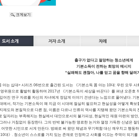
출구가 없다고 절망하는 청소년에게
기본소득이 전하는 희망의 메시지
“실패해도 괜찮아, 나를 믿고 꿈을 향해 달려
쫌 아는 십대> 시리즈 06번으로 출간된 도서는 《기본소득 쫌 아는 10대: 우린 모두
운영위원으로 활발히 활동하며 2017년 《기본소득이 세상을 바꾼다》를 펴낸 오준호
깊어진 연구 자료를 자신의 자녀에게 정답게 이야기 건넨다는 느낌으로 풀어냈다. 기
태에서, 작가는 기본소득이 왜 지금 이 시대에 절실히 필요하고 현실성을 어떻게 확보할
지제도와 본질적으로 다른 점, 이름은 다르나 인류의 역사를 지탱해 왔던 기본소득의
 일자리는 부족해지는 현실에서 대안으로서의 불가피성, 현실적인 재원 마련의 방안,
그러나 거침없이 등장한다. 그의 반박 불가능한 명료한 논거와 열정 가득한 신념은 절
, 어엿한 시민으로 서게 만든다. 방패로 써 왔던 체념과 무기력함 대신 깨우치고 행동
 10대》. 청소년이 스스로를 가치 있는 존재로 인정하고 사회를 이끄는 주역이 되기를