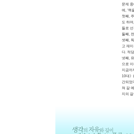
문제 중
에, ‘
첫째, 
도 하며
들로 선
둘째, 
셋째, 
고 재미
다. 적
넷째, 
으로 이
지금까지
10대》
간되었다
쳐 갈 
지의 갈