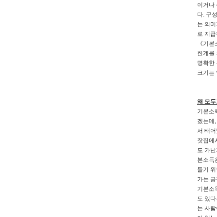
이거나 
다. 구
는 의미
로 지급
《기본소
한계를 
명확한 
크기는 
왜 모두
기본소득
겠는데,
서 태어
잣집에서
도 가난
본소득은
들기 위
가는 긍
기본소득
도 있다
는 사람