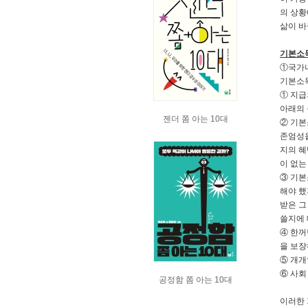
의 상황
삶이 바
기본소
①국가나
기본소득
① 지급
아래의 
젠더 쫌 아는 10대
② 기본
존엄성을
지의 혜
이 없는
③ 기본
해야 했
받은 그
쓸지에 
④ 한꺼
을 보장
⑤ 개개
⑥ 사회
공정함 쫌 아는 10대
이러한 