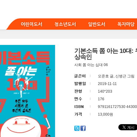
어린이도서
청소년도서
일반도서
독자마당
기본소득 쫌 아는 10대:
상속인
사회 쫌 아는 십대 06
오준호 글, 신병근 그림
2019-11-11
140*203
176
9791161727530 44300
13,000원