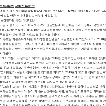
보장된다면, 무얼 하실래요?
년 5월, 스위스 제네바의 광장 바닥에 거대한 포스터가 부착됐다. 기네스북이 인정한 ‘
눈에 보일 만큼 커다란 글씨로 이렇게 써 있었다.
 보장된다면, 무얼 하실래요?”
터는 ‘기본소득 스위스 이니셔티브’가 만들었는데, 이 단체는 스위스 정부가 국민 개개
을 지급할 것을 제안했다. 10만 명의 청원을 받아 “스위스 헌법에 기본소득 보장을 명
투표 결과, 찬성은 23퍼센트, 결과는 부결이었다.
이 투표는 기본소득에 대한 세계적인 관심을 끌어내는 견인차가 되었다. 2017~201
 정책 실험을 했고, 같은 시기 스페인 바르셀로나에서 시 차원의 기본소득 실험이, 
소득 실험이 있었다. 미국에서는 벤처투자회사 와이컴비네이터가 기금을 조성해 시민 10
시작했다.
에서 기본소득 움직임의 계기가 된 것은 2016년 경기도 성남시에서 이루어진 ‘청년배당
 100만 원을 지역화폐로 지급했는데, 같은 해 가을 청년배당 대상자 498명에게 실
됐다”고 대답했고, “당신이 24세가 지나서 더 이상 돈을 못 받게 되더라도 이 제도가
”고 대답했다. 성남시 청년배당은 경기도로 확대되어 2019년에 ‘경기도 청년기본소득’
100만 원의 기본소득을 지역화폐로 받는 내용이다. 금액도 적고 기간도 1년에 불과하
점에서 한국 최초로 시행된 ‘기본소득’ 제도라는 평가를 받고 있다.
(basic income). 우리 사회를 비롯해 전 세계적으로 다양하게 실험해 보고 있을 
득되는 정도는 아니다. 용어 자체를 낯설어하는 사람, 용어는 알아도 정확한 의미를 알
평가하는 사람 등 기본소득이 공감대를 얻고 보편적 제도로 자리 잡기까지는 갈 길이 멀
는 더 이상 논의를 늦출 수 없는 절박한 대안으로서 기본소득을 상정하고, 미래를 꿈꾸
함을 보여 주기 위해 만들어졌다. 승자독식의 경쟁 시스템 속에서 다른 선택지 없이 