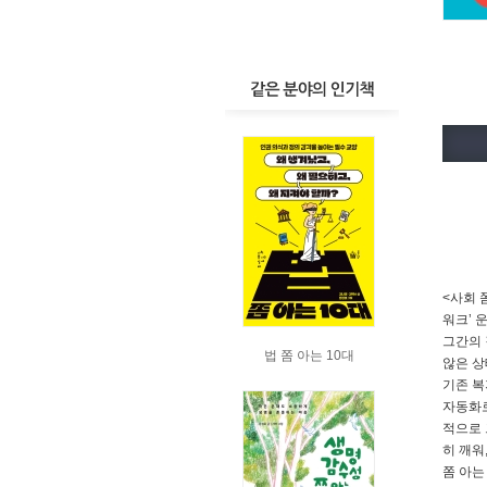
<사회 
워크’ 
그간의 
법 쫌 아는 10대
않은 상
기존 복
자동화로
적으로 
히 깨워
쫌 아는