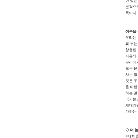
아 있는
본적으로
득이다.
생존을 
우리는 
과 부는
창출된 
자유와 
우리에게
모든 문
사는 말
것은 우
을 마련
하는 걸
《기본소
세대라면
가하는 
◇ 더 
<사회 