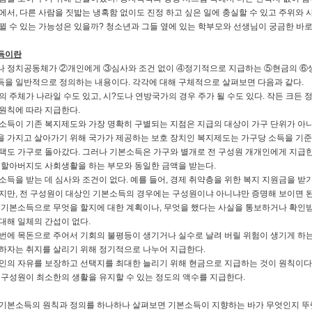
에서, 다른 사람을 짓밟는 냉혹함 없이도 진정 하고 싶은 일에 충실할 수 있고 주위와 
뀔 수 있는 가능성은 있을까? 청소년과 그들 옆에 있는 학부모와 선생님이 궁금한 바로 
득이란
 정치공동체가 ②개인에게 ③심사와 조건 없이 ④정기적으로 지급하는 ⑤현금의 ⑥
을 일반적으로 정의하는 내용이다. 각각에 대해 구체적으로 살펴보면 다음과 같다.
의 주체가 나라일 수도 있고, 시?도나 연방국가의 경우 주가 될 수도 있다. 작든 크
원칙에 따라 지급한다.
소득이 기존 복지제도와 가장 명확히 구별되는 지점은 지급의 대상이 가구 단위가 아
 가지고 살아가기 위해 국가가 제공하는 보호 장치인 복지제도는 가구당 소득을 기준으
택도 가구로 돌아갔다. 그러나 기본소득은 가구와 별개로 전 구성원 개개인에게 지급한
 할아버지도 사회생활을 하는 부모와 동일한 금액을 받는다.
소득을 받는 데 심사와 조건이 없다. 예를 들어, 경제 취약층을 위한 복지 지원금을 
지만, 전 구성원이 대상인 기본소득의 경우에는 구성원이냐 아니냐만 증명해 보이면 된다.
 기본소득으로 무엇을 할지에 대한 계획이나, 무엇을 했다는 사실을 통보하거나 확인받
대해 일체의 간섭이 없다.
번에 목돈으로 주어서 기회의 불평등이 생기거나 실수로 날려 버릴 위험이 생기게 하는
하자는 취지를 살리기 위해 정기적으로 나누어 지급한다.
인의 자유를 보장하고 선택지를 최대한 늘리기 위해 현금으로 지급하는 것이 원칙이다
 구성원이 최소한의 생활을 유지할 수 있는 정도의 액수를 지급한다.
기본소득의 원칙과 정의를 하나하나 살펴보면 기본소득이 지향하는 바가 무엇인지 뚜