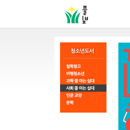
본
문
바
로
가
기