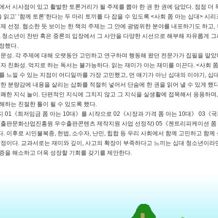
에서 시사점이 있고 활발한 토론거리가 될 주제를 뽑아 한 권 한 권에 담았다. 점점 더
책을 읽고’ ‘함께 토론’한다는 두 마리 토끼를 다 잡을 수 있도록 <사회 쫌 아는 십대> 시
주제 선정. 협소한 듯 보이는 한 책의 주제는 그 안에 광범위한 분야를 내포하기도 하고
, 청소년이 찬반 혹은 중론의 입장에서 그 사안을 다양한 시선으로 해부해 자유롭게 그
정했다.
전문성. 각 주제에 대해 오랫동안 고민하고 연구하며 행동해 왔던 전문가가 집필을 맡았
독자 친화성. 억지로 하는 독서는 불가능하다. 읽는 재미가 아는 재미를 이끈다. <사회 
를 느낄 수 있는 지점이 어디일까를 가장 고민했고, 먼 얘기가 아닌 십대의 이야기, 십
당한 분량감에 내용을 살리는 삽화를 적절히 넣어서 단숨에 한 권을 읽어 낼 수 있게 했다
유쾌한 지식 놀이. 단편적인 지식에 그치지 않고 그 지식을 실생활에 접목해서 응용하며
해하는 친절한 틀이 될 수 있도록 했다.
 01《최저임금 쫌 아는 10대》를 시작으로 02《시장과 가격 쫌 아는 10대》 03《국
(출판문화산업진흥원 우수출판콘텐츠 제작지원 사업 선정작) 05《젠트리피케이션 쫌 아
. 이후로 시민불복종, 헌법, 소수자, 난민, 힙합 등 우리 사회에서 함께 고민하고 함
예정이다. 교과서로는 재미와 깊이, 사고의 확장이 부족하다고 느끼는 십대 청소년이라면
증을 해소하고 더욱 성장할 기회를 갖기를 제안한다.