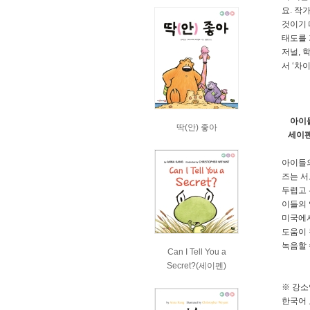
요. 작
것이기 
태도를 
저널, 
서 ‘차
아이들
딱(안) 좋아
세이펜이
아이들의
즈는 서
두렵고 
이들의 영어
미국에서
도움이 
녹음할 
Can I Tell You a
Secret?(세이펜)
※ 강소
한국어 