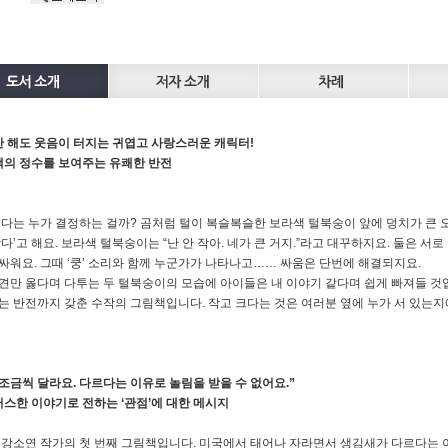
 해도 웃음이 터지는 귀엽고 사랑스러운 캐릭터!
의 정수를 보여주는 유쾌한 반전
크다는 누가 결정하는 걸까? 곰처럼 털이 복슬복슬한 보라색 털북숭이 앞에 덩치가 
작다’고 해요. 보라색 털북숭이는 “난 안 작아. 네가 큰 거지.”라고 대꾸하지요. 둘은
싸워요. 그때 ‘쿵’ 소리와 함께 누군가가 나타나고…… 싸움은 단번에 해결되지요.
견만 옳다며 다투는 두 털북숭이의 모습에 아이들은 내 이야기 같다며 쉽게 빠져들 것
는 반전까지 갖춘 수작의 그림책입니다. 작고 크다는 것은 여러분 옆에 누가 서 있는지
조금씩 달라요. 다르다는 이유로 놀림을 받을 수 없어요.”
한 이야기로 전하는 ‘관점’에 대한 메시지
 강소연 작가의 첫 번째 그림책입니다. 미국에서 태어나 자라면서 생김새가 다르다는