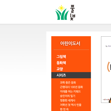
본
문
바
로
가
기