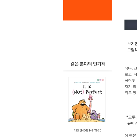
보기만
그림책
작다, 
보고 ‘
목청껏 
자기 의
위트 있
“모두 
유머러스
It is (Not) Perfect
이 책은