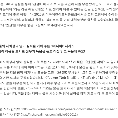
가는 그때의 경험을 통해 “관점에 따라 서로 다른 의견이 나올 수는 있지만 어느 쪽이 
때문이다.”라는 것을 깨달았대요. 서로 생각이 다를 수 있다는 것을 인정하고, 나의 
기르기에 좋은 책입니다. 2015년 미국어린이도서관협회에서 최고의 그림책에 수여하
학교도서관 저널, 퍼블리셔 위클리, 북리스트 등 여러 매체로부터 극찬을 받았습니다. 
이’와 ‘인권’을 배우는 좋은 그림책으로 추천되었습니다.
의 사회성과 영어 실력을 키워 주는 <아니야> 시리즈
 적용된 도서로 성우의 녹음을 듣고 직접 읽고 녹음해 봐요!
 사회성과 영어 실력을 키워 주는 <아니야> 시리즈! 이 책은 《넌 (안) 작아》의 영어책 《Yo
로 다른 차이에 대해 이야기하는 《넌 (안) 작아》, 하나의 물건을 놓고 서로 자기 것이
무서운 것을 함께 이겨내는 모습을 그린 《난 (안) 무서워》, 그리고 수영하기를 두려
판 도서로 구성되었습니다. 《You Are (Not) Small》, 《That’s (Not) Mine》, 《I’m (No
도 말을 배우는 어린 아이들에게 아주 좋은 도서로 추천되었지요. 모든 도서가 대화
될 것입니다. 또한, <아니야> 시리즈는 모든 도서가 세이펜이 적용되어서 구성진 성우
수 있습니다. 책을 읽는 재미는 물론 사회성과 영어 실력을 함께 기르는 데 큰 도움이 
연 작가 인터뷰 :
http://www.koreatimesus.com/you-are-not-small-and-neither-is-anna
요약 기사 전문 (
http://m.koreatimes.com/article/905011
)