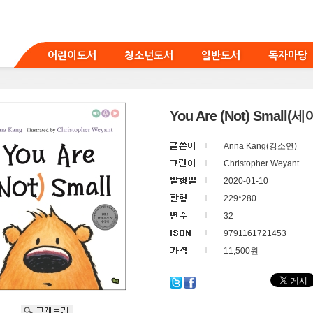
어린이도서
청소년도서
일반도서
독자마당
You Are (Not) Small(
Anna Kang(강소연)
Christopher Weyant
2020-01-10
229*280
32
9791161721453
11,500원