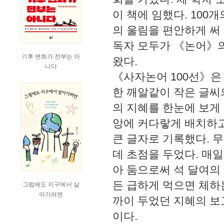
이 책에 임했다. 100
의 울림을 편안하게 써
독자 모두가 《논어》의
기후 변화가 전부는 아
왔다.
니다
《사자논어 100선》은
한 깨알같이 작은 글씨
의 지혜를 한눈에 보게 
앙에 커다랗게 배치하고
큰 글자로 기록했다. 
데 초점을 두었다. 매
아 둠으로써 석 달여의 
든 급하게 먹으면 체하는
그럼에도 지구에서 살
아가려면
까이 두었던 지혜의 보
이다.