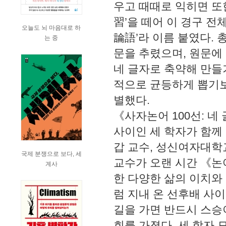
우고 때때로 익히면 또
習’을 떼어 이 경구 
오늘도 뇌 마음대로 하
論語’라 이름 붙였다. 
는 중
문을 추렸으며, 원문에
네 글자로 축약해 만들
적으로 균등하게 뽑기보
별했다.
《사자논어 100선: 
사이인 세 학자가 함께
갑 교수, 성신여자대학
국제 분쟁으로 보다, 세
교수가 오랜 시간 《
계사
한 다양한 삶의 이치와
럼 지내 온 선후배 사
길을 가면 반드시 스승이
회를 가졌다. 세 학자