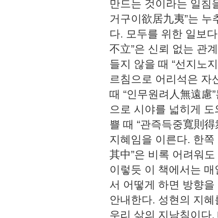
만드는 것이라는 일침을
거구이欲居九夷”는 누추
다. 모두를 위한 일보
不立”은 신뢰 없는 관
들지 않을 때 “선지노
르침으로 어리석은 자신
때 “인무원려人無遠慮”
으로 시야를 넓히게 도
쁠 때 “관즉득중寬則得
지혜임을 이른다. 한쪽
其中”은 비록 어려워도
이렇듯 이 책에서는 매
서 어떻게 하면 방향을
안내한다. 성현의 지혜
우리 삶의 지남침이다.