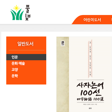
본
문
바
로
어린이도서
가
기