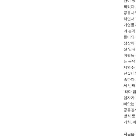
관이 있
되었다.
공유사무
하면서 
기업들이
여 본격
들어와 
상장하려
산 임대
이렇듯 
는 공유
제’라는
닌 1인
속한다.
세 번째
‘타다 
입자가 
빼앗는 
공유경제
방식 등
가치, 
지금은 