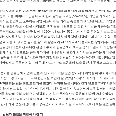
으면 모두 자신들을 공유경제 기업이라고 홍보했다. 그래서 공유가 없는 공유경제 기
실 사업을 하는 기업 위워크(WeWork)로 인해 이 문제가 더욱 불거졌다. 위워크의
정보, 기술, 아이디어 등을 나누며 함께 일하는 코워킹(coworking) 개념을 가져와
 서로 협업하고 교류하는 사업 파트너가 될 거라고 홍보를 하며 ‘그린 데크스’ 기업을
적인 공유사무실 사업을 시작했고, IT 기술을 바탕으로 한 경영 서비스를 제공하는 
공격적으로 사업을 키웠다. 세계 120여 개 도시에 560여 개 지점을 운영할 정도로 규
는 시도를 했다. 하지만 상장 준비 과정에서 부실한 경영 실적이 드러나면서 위워크를
업과 다를 바 없다는 평가를 받으며 창업자가 CEO 자리에서 물러나는 상황에까지 처
공유경제에 쏟아진 지나친 관심과 투자가 공유경제가 새로운 경제 모델로 자리 잡는 데 
경제 기업이 겉으로는 공유의 가치를 내세우면서 운영에 있어서는 노동자들의 처우를 
 몰매를 맞은 데에 있다. 요즘 많은 가입자와 회원들이 이용하는 온라인 배달서비스 앱 
 자영업자로 등록되어 있기 때문에 사고가 나도 노동법의 보호를 받지 못하고 스스로 사
 문제는 공유경제 기업이 만들어 낸 가치가 기존 산업 종사자의 이익을 해치며 파괴하는
금지법’이 통과되는 것으로 대한민국을 뜨겁게 달구었던 ‘타다’ 서비스가 그 사례다. 2018년
100만 명을 넘을 정도로 인기를 모았다. 하지만 높은 서비스 질과 별도로 ‘타다’ 시
상황이 되고 말았다. 만약 ‘타다’가 택시 시장을 빼앗지 않으면서 새로운 일터와 수익
를 하나의 수익 사업으로 생각하며 기업도 투자회사도 공유의 선순환보다 수익성에 초
으로 가려진 공유경제를 실질적으로 움직이는 노동자들에 대한 외면, 창조하는 가치보
이런 세 가지 큰 문제점이 결국 공유경제가 제대로 싹을 피우지도 못하게 하는 걸림돌이 
비난보다 본질을 확장해 나갈 때