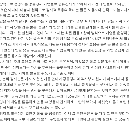
방식으로 운영되는 공유경제 기업들로 공유경제가 싹이 나기도 전에 병들어 갔지만, 그
 것은 아니다. 나눔과 협력으로 경제적 효용의 확대는 물론 사용자의 만족도도 높아지
용히 그 날갯짓을 계속하고 있다.
같은 공유 차량 서비스를 하는 기업 ‘블라블라카’의 경우, 택시가 다니지 않는 외곽 
파괴하지 않는 것은 물론, 운전자와 탑승객이라는 단절된 관계를 서로 대화를 하면서
의 가치 또한 실천하고 있다. ‘제스프리’는 회원 협동조합의 방식으로 기업을 운영
동자로 전락하지 않는 올바른 기업 운영 방식을 몸소 실천한다. 최근 우리나라에서 활발
매자와 소비자의 직거래 방식으로 자원을 재활용하여 경제적 효용을 높이는 한편 환경 보
어 면접에 입을 옷을 무료로 제공하는 사람들이 함께 만든 ‘열린옷장’은 기업 면접에
은 물론 용기와 희망까지 제공한다.
업 시대의 주요 트렌드 중 하나로 부상한 공유경제. 이것을 기회로 십분 활용하기 위
. 단순한 이익보다는 가치를 추구하는 플랫폼이 되어야 한다. 이러한 가치로의 시각 
재되어 있던 기회를 발굴할 수 있게 도와줄 것이다.
한 번씩 경제신문 기자 사촌 신기를 만나며 공유경제의 역사부터 현재에 이르기까지 공
유경제의 진짜 뜻은 무엇인지 배우며 공유경제 기업과 공유경제도 분간해서 쓸 수 있을
이 각자 사업을 하는 방식을 구분해서 알아보면서, 어떻게 운영하는 것이 진정한 공
 무엇이 공유경제를 키운 동력이었고, 무엇이 공유경제의 터를 탄탄하게 다지는 기회를
경제의 내일을 튼튼하게 만들 수 있을지 진지하게 고민해 보았다. 머릿속 이론으로만 
 실천하는 방법도 꾸준히 업데이트 중이다.
경제로 모두에게 열린 기회를 줄 공유경제. 이제 그 주인공은 책을 다 읽고 덮은 우리다
로 이해하고 나부터 실천해 보자. 무엇보다 함께 머리 맞대고 손잡아 훨씬 더 큰 공유의