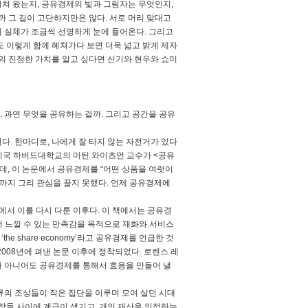
쳐 왔는지, 공유경제의 빛과 그림자는 무엇인지,
까 그 길이 고단하지만은 않다. 서로 머리 맞대고
 실체가 조금씩 선명하게 눈에 들어온다. 그리고
 이렇게 함께 헤쳐가다 보면 더욱 넓고 밝게 제자
의 진정한 가치를 알고 싶다면 신기와 현우와 쇼미
. 과연 무엇을 공유하는 걸까. 그리고 공간을 공유
다. 한마디로, 나에게 잘 타지 않는 자전거가 있다
년 미국 하버드대학교의 마틴 와이츠먼 교수가 <공유
 발표했는데, 이 논문에서 공유경제를 “어떤 상품을 여럿이
반까지 그리 관심을 끌지 못했다. 언제 공유경제에
서 이를 다시 다룬 이후다. 이 책에서는 공유경
로써 느낄 수 있는 만족감을 목적으로 재화와 서비스
e share economy’라고 공유경제를 언급한 것
가 2008년에 펴낸 논문 이후에 정착되었다. 로렌스 레
가 아니어도 공유경제를 통해서 효용을 만들어 낼
류의 조상들이 작은 집단을 이루며 모여 살던 시대
람들 사이에 계급이 생기고, 개인 재산을 인정하는