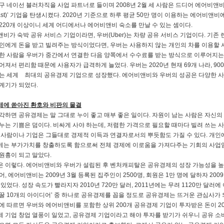
구 네이선 블러차직을 사업 파트너로 들이며 2008년 2월 세 사람은 드디어 에어비앤비의 
kfast)’ 기업을 탄생시켰다. 2020년 기준으로 하루 평균 50만 명이 이용하는 에어비앤
220개 이상이니 세계 어디에서나 에어비앤비 숙소를 만날 수 있는 셈이다.
비가 숙박 공유 서비스 기업이라면, 우버(Uber)는 차량 공유 서비스 기업이다. 기존
인에게 돈을 받고 빌려주는 방식이었다면, 우버는 사용하지 않는 개인의 차를 이용할 사
한 사람을 우버가 중간에서 연결한 다음 양쪽에서 수수료를 받는 방식으로 이루어지는 
어져서 편리함 때문에 사용자가 급격하게 늘었다. 우버는 2020년 현재 69개 나라, 900
는 세계 최대의 공유경제 기업으로 성장했다. 에어비앤비와 우버의 성공은 다양한 사
계기가 되었다.
에 쏟아진 환호와 비판의 물결
각하면 공유경제는 말 그대로 누이 좋고 매부 좋은 일이다. 자원이 남는 사람은 자신의 
누는 기쁨은 덤이다. 비싸게 사야 하는데, 저렴한 가격으로 필요할 때마다 빌려 쓰는 
 사람이나 기업은 그들대로 경제적 이득과 연결자로서의 뿌듯함도 가질 수 있다. 개인
는 부가가치를 창출하도록 함으로써 전체 경제에 이로움을 가져다주는 기회의 사업임이
원흉이 되고 말았다.
 이렇다. 에어비앤비와 우버가 설립된 후 벤처캐피탈은 공유경제의 성장 가능성을 높
어, 에어비앤비는 2009년 3월 등록된 집주인이 2500명, 회원은 1만 명에 달하자 2
 있었다. 성장 속도가 빨라지자 2010년 720만 달러, 2011년에는 무려 1120만 달러에
꿀 10개의 아이디어’ 중 하나로 공유경제를 꼽을 정도로 공유경제는 뜨거운 관심사가 되
에 따르면 우버와 에어비앤비를 포함한 상위 200개 공유경제 기업이 투자받은 돈이 2
 기업 창업 열풍이 일었고, 공유경제 기업이라고 해야 투자를 받기가 쉬우니 공유 소