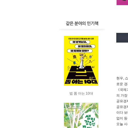
현우, 
로운 경
《국제거
법 쫌 아는 10대
의 가장
공유경제
공유경제
이다 보
업이 등
오늘 사