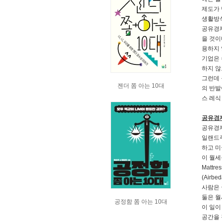
제도가 
생활방식
공유경제
을 것이
용하지 
기업은 
하지 않
그런데 
젠더 쫌 아는 10대
의 반발
스 레식
공유경제
공유경제
일랜드주
하고 미
이 월세
Matt
(Air
사람은 
둘은 월
공정함 쫌 아는 10대
이 일이
공간을 