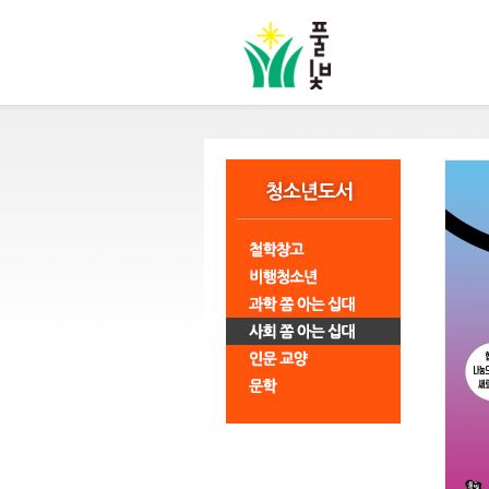
본
문
바
로
가
기