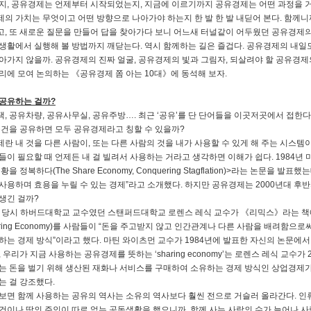
지, 공유경제는 언제부터 시작되었는지, 지금에 이르기까지 공유경제는 어떤 과정을 거
의 가치는 무엇이고 어떤 방향으로 나아가야 하는지 한 발 한 발 내딛어 본다. 함께니
, 또 새로운 질문을 만들어 답을 찾아가다 보니 어느새 터널같이 어두웠던 공유경제의
생활에서 실행해 볼 방법까지 깨닫는다. 역시 함께하는 길은 즐겁다. 공유경제의 내일도
아가지 않을까. 공유경제의 진짜 얼굴, 공유경제의 빛과 그림자, 되살려야 할 공유경제
리에 모여 논의하는 《공유경제 쫌 아는 10대》에 동석해 보자.
공유하는 걸까?
, 공유차량, 공유사무실, 공유주방…. 최근 ‘공유’를 단 단어들을 이곳저곳에서 접한다
물건을 공유하면 모두 공유경제라고 칭할 수 있을까?
란 내 것을 다른 사람이, 또는 다른 사람의 것을 내가 사용할 수 있게 해 주는 시스템이
들이 필요할 때 언제든 내 걸 빌려서 사용하는 거라고 생각하면 이해가 쉽다. 1984
황을 정복하다(The Share Economy, Conquering Stagflation)>라는 논문을
사용하며 효용을 누릴 수 있는 경제”라고 소개했다. 하지만 공유경제는 2000년대 후
생긴 걸까?
년 당시 하버드대학교 교수였던 스탠퍼드대학교 로렌스 레식 교수가 《리믹스》라는 책에
aring Economy)를 사람들이 “돈을 주고받지 않고 인간관계나 다른 사람을 배려함으
하는 경제 방식”이라고 했다. 마틴 와이츠먼 교수가 1984년에 발표한 자신의 논문에서 ‘th
, 우리가 지금 사용하는 공유경제를 뜻하는 ‘sharing economy’는 로렌스 레식 교수
는 돈을 벌기 위해 생산된 재화나 서비스를 구매하여 소유하는 경제 방식인 상업경제
는 걸 강조했다.
보면 함께 사용하는 공유의 역사는 소유의 역사보다 훨씬 전으로 거슬러 올라간다. 인
건이나 땅의 주인이 따로 없는 공동생활을 했으니까. 함께 사는 사람의 수가 늘어나 사