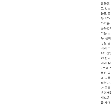
잘못된 
고 있는
들도 조
우버와 
가치를 
공유경제
되는 노
우, 판
장을 열
에게 옷
4차 산
야 한다
내에 잠
2주에 
들은 공
과 그들
되었다.
야 공유
유경제를
새로운 
를 제대