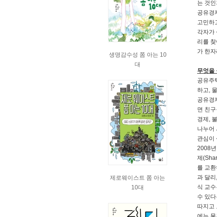
는 것인
공유경제
고민하고
각자가 
리를 찾
가 한자
생명감수성 쫌 아는 10
대
무엇을 
공유주택
하고, 
공유경제
면 친구
경제, 불
나누어 
관심이 
2008
제(Sh
를 교환
과 달리
제로웨이스트 쫌 아는
식 교수
10대
수 있다
따지고 
에는 물