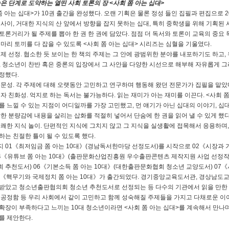
높은 단계로 도약하는 열띤 사회 토론의 장 <사회 쫌 아는 십대>
쫌 아는 십대>가 10권 출간을 완성했다. 오랜 기획은 물론 정성 들인 집필과 편집으로 
 사이, 거대한 지식의 산 앞에서 방향을 잡지 못하는 십대, 특히 중학생을 위해 기획된
토론거리가 될 주제를 뽑아 한 권 한 권에 담았다. 점점 더 독서와 토론이 교육의 중요 목
 마리 토끼를 다 잡을 수 있도록 <사회 쫌 아는 십대> 시리즈는 심혈을 기울였다.
주제 선정. 협소한 듯 보이는 한 책의 주제는 그 안에 광범위한 분야를 내포하기도 하고
, 청소년이 찬반 혹은 중론의 입장에서 그 사안을 다양한 시선으로 해부해 자유롭게 그
정했다.
전문성. 각 주제에 대해 오랫동안 고민하고 연구하며 행동해 왔던 전문가가 집필을 맡았
독자 친화성. 억지로 하는 독서는 불가능하다. 읽는 재미가 아는 재미를 이끈다. <사회 
를 느낄 수 있는 지점이 어디일까를 가장 고민했고, 먼 얘기가 아닌 십대의 이야기, 십
당한 분량감에 내용을 살리는 삽화를 적절히 넣어서 단숨에 한 권을 읽어 낼 수 있게 했다
유쾌한 지식 놀이. 단편적인 지식에 그치지 않고 그 지식을 실생활에 접목해서 응용하며
하는 친절한 틀이 될 수 있도록 했다.
 01《최저임금 쫌 아는 10대》(경남독서한마당 선정도서)를 시작으로 02《시장과 가
04《유튜브 쫌 아는 10대》(출판문화산업진흥원 우수출판콘텐츠 제작지원 사업 선정작
 추천도서) 06《기본소득 쫌 아는 10대》(대한출판문화협회 청소년 교양도서) 07《시
9《핵무기와 국제정치 쫌 아는 10대》가 출간되었다. 경기중앙교육도서관, 경상남도
받았고 청소년출판협의회 청소년 추천도서로 선정되는 등 다수의 기관에서 읽을 만한 
 공정함 등 우리 사회에서 같이 고민하고 함께 성숙해질 주제들을 가지고 다채로운 이야
확장이 부족하다고 느끼는 10대 청소년이라면 <사회 쫌 아는 십대>를 계속해서 만나
를 제안한다.