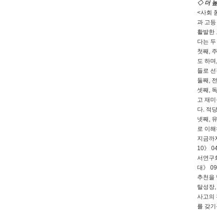
◇ 더 
<사회 
과 고등
활발한 
다는 두
첫째, 
도 하며
들로 선
둘째, 
셋째, 
고 재미
다. 적
넷째, 
로 이해
지금까지
10》 
서연구회
대》 0
추천을 
탈성장,
사고의 
를 갖기