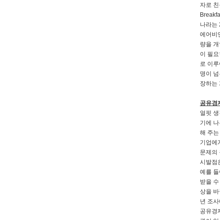
자로 친
Brea
나라는 
에어비앤
량을 개
이 필요
로 이루
명이 넘
장하는 
공유경제
얼핏 생
기에 나
해 주는
기업에게
문제의 
시발점은
예를 들
받을 수
상을 바
년 조사
공유경제