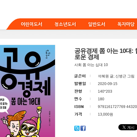
어린이도서
청소년도서
일반도서
독자마당
공유경제 쫌 아는 10대:
로운 경제
사회 쫌 아는 십대 10
석혜원 글; 신병근 그림
2020-09-15
140*203
180
9791161727769 44320
13,000원