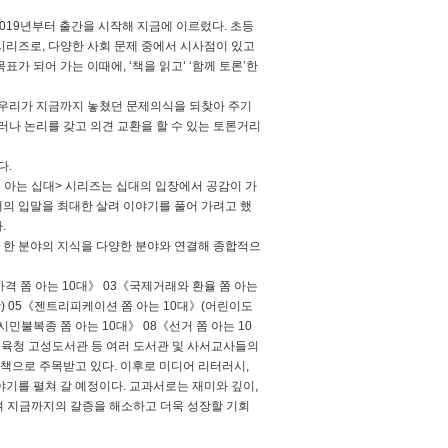
2019년부터 출간을 시작해 지금에 이르렀다. 초등
 시리즈로, 다양한 사회 문제 중에서 시사점이 있고
표가 되어 가는 이때에, ‘책을 읽고’ ‘함께 토론’한
, 우리가 지금까지 놓쳤던 문제의식을 되찾아 주기
러나 논리를 갖고 의견 교환을 할 수 있는 토론거리
다.
쫌 아는 십대> 시리즈는 십대의 입장에서 공감이 가
대의 입말을 최대한 살려 이야기를 풀어 가려고 했
.
, 한 분야의 지식을 다양한 분야와 연결해 종합적으
격 쫌 아는 10대》 03《국제거래와 환율 쫌 아는
) 05《젠트리피케이션 쫌 아는 10대》(어린이도
민불복종 쫌 아는 10대》 08《선거 쫌 아는 10
교육청 고성도서관 등 여러 도서관 및 사서교사들의
책으로 주목받고 있다. 이후로 미디어 리터러시,
기를 펼쳐 갈 예정이다. 교과서로는 재미와 깊이,
며 지금까지의 갈증을 해소하고 더욱 성장할 기회