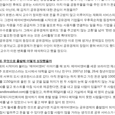
만들어진 후에도 공유는 사라지지 않았다. 마치 마을 공동우물을 마을 주민 모두가 돈을
도 아닌데, 왜 갑자기 공유경제에 대한 관심이 커졌을까?
가 로렌스 레식 교수가 정의한 대로 돈을 주고받지 않고 이루어지는 재화와 서비스의
다. 그런데 에어비앤비(Airbnb)를 시작으로 공유경제 기업들이 우후죽순처럼 등장하
않는 자원을 가진 공급자와 그것을 필요로 하는 사용자를 연결하는 일을 하는 기업을 
수수료를 받는다. 그래서 공유경제의 범위도 ‘돈을 주고받지 않는 교환’을 넘어 ‘한번 
고 필요한 만큼 빌려 쓰는 모든 소비활동’으로 확대되었다.
공유경제 기업의 등장으로 공유경제는 성장했지만 이로 인해 생겨난 문제점도 만만치 
이 생겨났고, 공유경제가 돈벌이 수단이 되면서 공유경제의 장점이 묻혀 버리기도 했
 교수가 이런 변화를 매우 애석하다고 했을 정도다.
, 무엇으로 출발해 어떻게 성장했을까
의 시작이라 불리는 ‘에어비앤비’ 이야기를 해 보자. 에어비앤비를 세운 브라이언 체
 프로비던스라는 도시에서 대학을 같이 다닌 친구다. 2007년 10월, 26세 청년이었
국 서부의 도시 샌프란시스코로 갔다. 아직 돈벌이는 하지 못하고 가진 돈은 달랑 100
를 1150달러로 올린 것. 살 곳을 잃을 처지가 된 두 사람의 눈에 잘 사용하지 않는 거실
ress)를 깔고 토스트를 아침 식사로 제공한다면, 돈을 내고 잠잘 사람이 있을까?’ 두 사
bedandbreakfast.com)를 만들었고, 하루에 80달러를 내고 거실에서 묵을 세 명의 손
국제디자인회의에 참석하기 위해 호텔 방을 구하다 예약을 하지 못한 사람들이었다. 호
세를 낼 수 있었으니 누이 좋고 매부 좋은 일이 된 것이다.
 그저 월세를 충당한 것으로 끝났다면 지금의 에어비앤비는 공유경제의 출발점이 되지
잠시 빌려주고 돈을 벌 수 있다면 솔깃할 사람이 많을 거라는 생각으로 공유 서비스가 