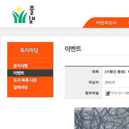
본
문
바
로
어린이도서
가
기
제목
[서평단 종료] 
작성자
관리자
첨부파일
우리 반 나쁜