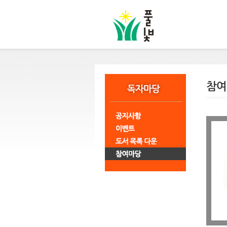
본
문
바
로
가
기