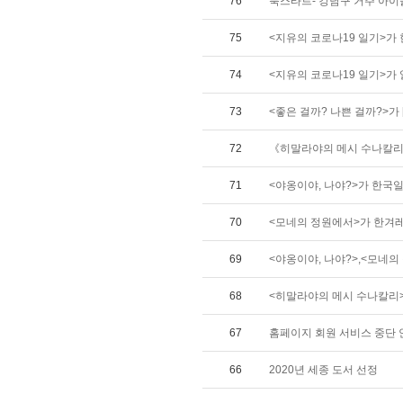
76
북스타트- 강남구 거주 아이
75
<지유의 코로나19 일기>가
74
<지유의 코로나19 일기>가 
73
<좋은 걸까? 나쁜 걸까?>가 [E
72
《히말라야의 메시 수나칼리》가
71
<야옹이야, 나야?>가 한국
70
<모네의 정원에서>가 한겨
69
<야옹이야, 나야?>,<모네의 
68
<히말라야의 메시 수나칼리>
67
홈페이지 회원 서비스 중단 
66
2020년 세종 도서 선정