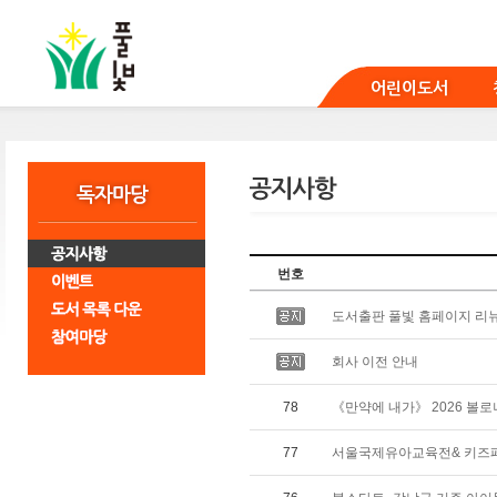
본
문
바
로
어린이도서
가
기
번호
도서출판 풀빛 홈페이지 리
회사 이전 안내
78
《만약에 내가》 2026 볼로
77
서울국제유아교육전& 키즈페