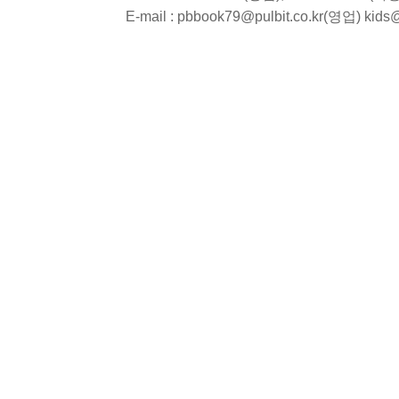
E-mail : pbbook79@pulbit.co.kr(영업) kid